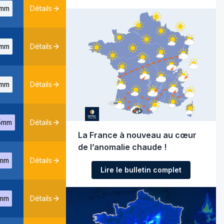
mm
Détails
mm
Détails
mm
Détails
5mm
Détails
La France à nouveau au cœur
de l’anomalie chaude !
mm
Détails
Lire le bulletin complet
mm
Détails