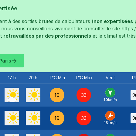
ertisée
t à des sorties brutes de calculateurs (
non expertisées
p
, nous vous conseillons vivement de consulter le site
https
t
retravaillées par des professionnels
et le climat est tr
Paris
17 h
20 h
T°C Min
T°C Max
Vent
Pl
19
33
0
10
km/h
N
-
19
33
0
15
km/h
NE
-