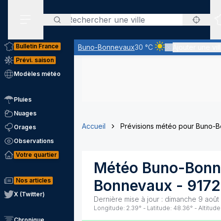
Rechercher
Menu secondaire
Bulletin France
Buno-Bonnevaux
30 °C
Ajouter une vil
Ciel clair - quasimen
Prévi. saison
Modèles météo
Pluies
Nuages
Accueil
Prévisions météo pour Buno-
Orages
Observations
Votre quartier
Météo
Buno-Bonn
Nos articles
Bonnevaux
-
917
X (Twitter)
Dernière mise à jour :
dimanche 9 août
Longitude:
2.39
° - Latitude:
48.36
° - Altitude
Chronique