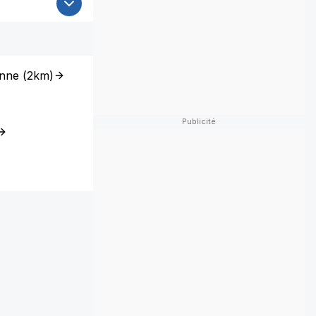
onne
(
2km
)