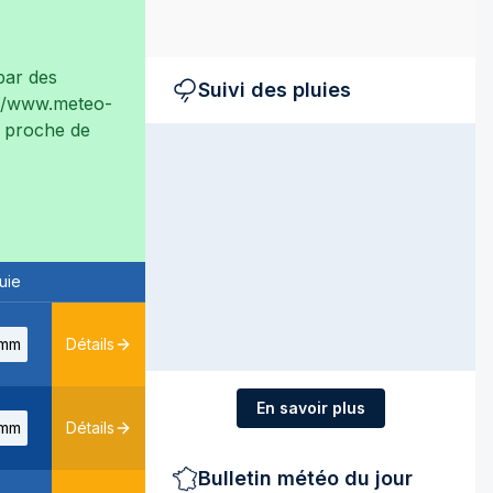
ar des
Suivi des pluies
://www.meteo-
ès proche de
uie
mm
Détails
En savoir plus
mm
Détails
Bulletin météo du jour