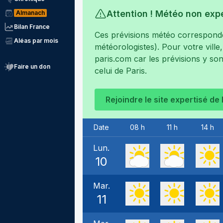
Attention ! Météo non exp
Almanach
Bilan France
Ces prévisions météo corresponden
Aléas par mois
météorologistes). Pour votre ville
paris.com
car les prévisions y son
Faire un don
celui de
Paris
.
Rejoindre le site expertisé de
Date
08 h
11 h
14 h
Lun.
10
Mar.
11