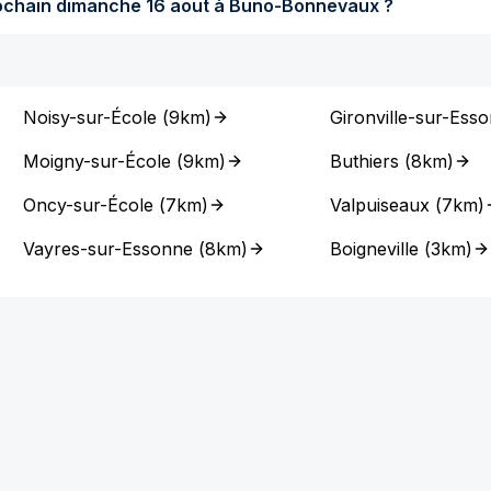
Quel temps fera-t-il dimanche prochain dimanche 16 aout à Buno-Bonnevaux ?
Noisy-sur-École
(
9km
)
Gironville-sur-Ess
Moigny-sur-École
(
9km
)
Buthiers
(
8km
)
Oncy-sur-École
(
7km
)
Valpuiseaux
(
7km
)
Vayres-sur-Essonne
(
8km
)
Boigneville
(
3km
)