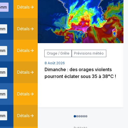
5mm
Détails
mm
Détails
mm
Détails
Orage / Grêle
Prévisions météo
8 Août 2026
Dimanche : des orages violents
mm
Détails
pourront éclater sous 35 à 38°C !
mm
Détails
mm
Détails
0
1
2
3
4
5