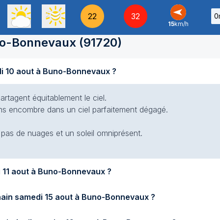
22
32
0
15
km/h
E
-
o-Bonnevaux
(
91720
)
ndi 10 aout à Buno-Bonnevaux ?
artagent équitablement le ciel.
 sans encombre dans un ciel parfaitement dégagé.
t pas de nuages et un soleil omniprésent.
s fera-t-il demain mardi 11 aout à Buno-Bonnevaux ?
Quel temps fera-t-il samedi prochain samedi 15 aout à Buno-Bonnevaux ?