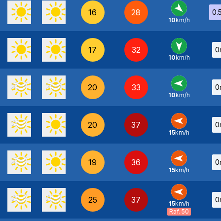
16
28
0.
10
km/h
NO
-
17
32
0
10
km/h
N
-
20
33
0
10
km/h
E
-
20
37
0
15
km/h
E
-
19
36
0
15
km/h
E
-
25
37
0
15
km/h
E
-
Raf. 50