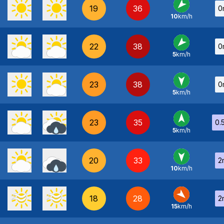
19
36
0
10
km/h
NE
-
22
38
0
5
km/h
NE
-
23
38
0
5
km/h
N
-
23
35
0.
5
km/h
S
-
20
33
2
10
km/h
N
-
18
28
2
15
km/h
NO
-