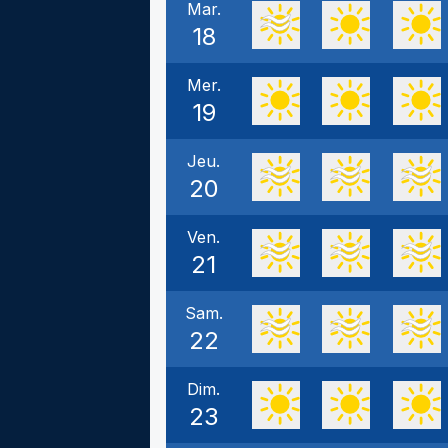
Mar.
18
Mer.
19
Jeu.
20
Ven.
21
Sam.
22
Dim.
23