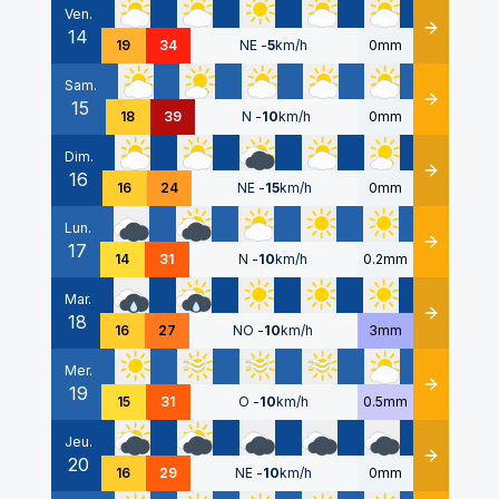
Ven.
14
Détails
19
34
NE
-
5
km/h
0mm
Sam.
15
Détails
18
39
N
-
10
km/h
0mm
Dim.
16
Détails
16
24
NE
-
15
km/h
0mm
Lun.
17
Détails
14
31
N
-
10
km/h
0.2mm
Mar.
18
Détails
16
27
NO
-
10
km/h
3mm
Mer.
19
Détails
15
31
O
-
10
km/h
0.5mm
Jeu.
20
Détails
16
29
NE
-
10
km/h
0mm