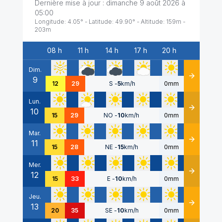
Dernière mise à jour :
dimanche 9 août 2026 à
05:00
Longitude:
4.05
° - Latitude:
49.90
° - Altitude:
159
m -
203
m
08 h
11 h
14 h
17 h
20 h
Date
Dim.
9
Détails
12
29
S
-
5
km/h
0mm
Lun.
10
Détails
15
29
NO
-
10
km/h
0mm
Mar.
11
Détails
15
28
NE
-
15
km/h
0mm
Mer.
12
Détails
15
33
E
-
10
km/h
0mm
Jeu.
13
Détails
20
35
SE
-
10
km/h
0mm