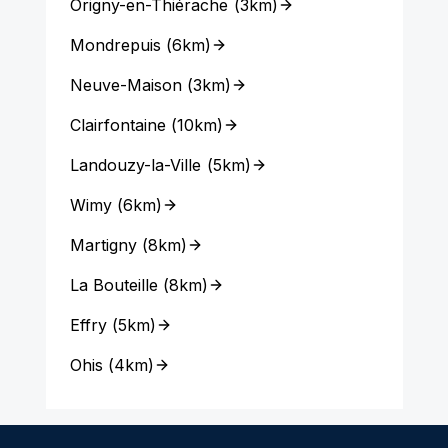
Origny-en-Thiérache
(
3km
)
Mondrepuis
(
6km
)
Neuve-Maison
(
3km
)
Clairfontaine
(
10km
)
Landouzy-la-Ville
(
5km
)
Wimy
(
6km
)
Martigny
(
8km
)
La Bouteille
(
8km
)
Effry
(
5km
)
Ohis
(
4km
)