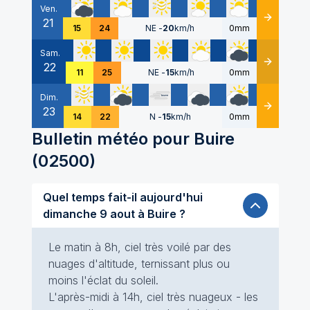
Ven.
21
Détails
15
24
NE
-
20
km/h
0mm
Sam.
22
Détails
11
25
NE
-
15
km/h
0mm
Dim.
23
Détails
14
22
N
-
15
km/h
0mm
Bulletin météo pour
Buire
(
02500
)
Quel temps fait-il aujourd'hui
dimanche 9 aout à Buire ?
Le matin à 8h, ciel très voilé par des
nuages d'altitude, ternissant plus ou
moins l'éclat du soleil.
L'après-midi à 14h, ciel très nuageux - les