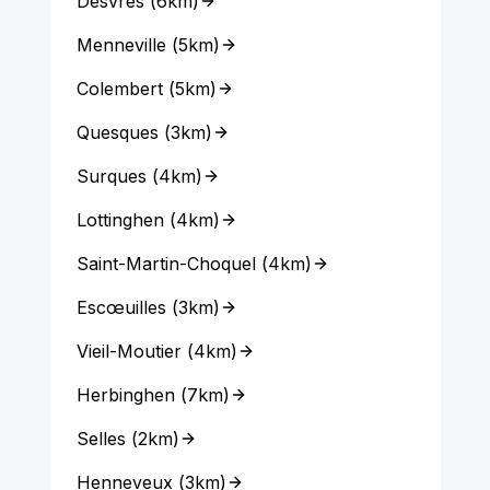
Desvres
(
6km
)
Menneville
(
5km
)
Colembert
(
5km
)
Quesques
(
3km
)
Surques
(
4km
)
Lottinghen
(
4km
)
Saint-Martin-Choquel
(
4km
)
Escœuilles
(
3km
)
Vieil-Moutier
(
4km
)
Herbinghen
(
7km
)
Selles
(
2km
)
Henneveux
(
3km
)