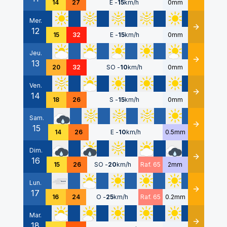
14
27
E
-
15
km/h
0mm
Mer.
12
Détails
15
32
E
-
15
km/h
0mm
Jeu.
13
Détails
20
32
SO
-
10
km/h
0mm
Ven.
14
Détails
18
26
S
-
15
km/h
0mm
Sam.
15
Détails
14
26
E
-
10
km/h
0.5mm
Dim.
16
Détails
15
26
SO
-
20
km/h
Raf. 65
2mm
Lun.
17
Détails
16
24
O
-
25
km/h
Raf. 65
0.2mm
Mar.
18
Détails