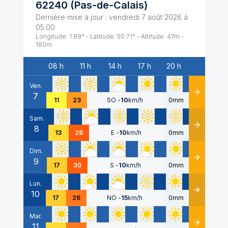
62240
(
Pas-de-Calais
)
Dernière mise à jour :
vendredi 7 août 2026 à
05:00
Longitude:
1.89
° - Latitude:
50.71
° - Altitude:
47
m -
180
m
08 h
11 h
14 h
17 h
20 h
Date
Ven.
7
Détails
11
23
SO
-
10
km/h
0mm
Sam.
8
Détails
13
28
E
-
10
km/h
0mm
Dim.
9
Détails
17
30
S
-
10
km/h
0mm
Lun.
10
Détails
17
26
NO
-
15
km/h
0mm
Mar.
11
Détails