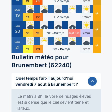
13
29
S
-
10
km/h
0mm
Mer.
19
Détails
17
27
E
-
10
km/h
0.2mm
Jeu.
20
Détails
16
19
NO
-
15
km/h
Raf. 50
2mm
Ven.
21
Détails
12
23
SO
-
15
km/h
0mm
Bulletin météo pour
Brunembert
(
62240
)
Quel temps fait-il aujourd'hui
vendredi 7 aout à Brunembert ?
Le matin à 8h, le voile de nuages élevés
est si dense que le ciel devient terne et
laiteux.