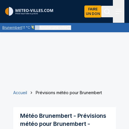
FAIRE
UN DON
Recherch
Menu
Brunembert
11 °C
Ajouter une ville
Ciel voilé par des nuages d'altitude, ternissant plus ou moin
Accueil
Prévisions météo pour Brunembert
Météo
Brunembert
- Prévisions
météo pour
Brunembert
-