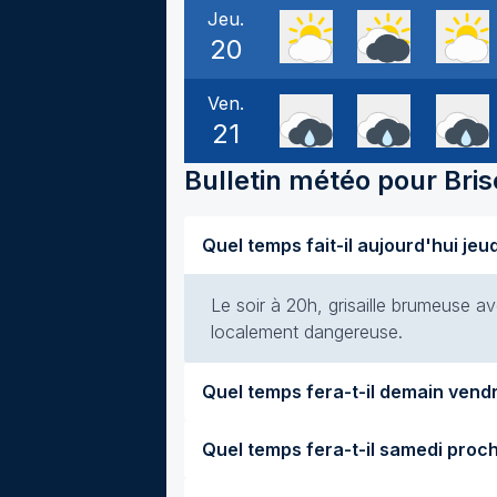
Jeu.
20
Ven.
21
Bulletin météo pour
Bri
Le soir à 20h, grisaille brumeuse av
localement dangereuse.