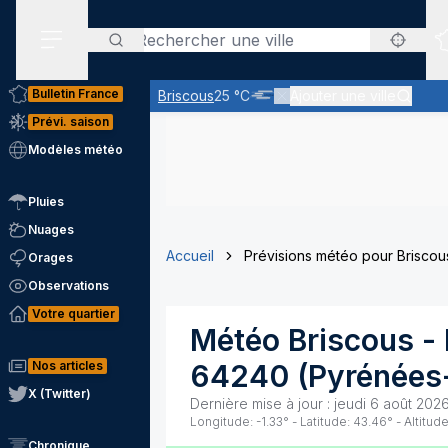
Rechercher
Menu secondaire
Bulletin France
Briscous
25 °C
Ajouter une ville
Nuages bas ou brouillard - vis
Prévi. saison
Modèles météo
Pluies
Nuages
Accueil
Prévisions météo pour Briscou
Orages
Observations
Votre quartier
Météo
Briscous
- 
Nos articles
64240
(
Pyrénées
X (Twitter)
Dernière mise à jour :
jeudi 6 août 2026
Longitude:
-1.33
° - Latitude:
43.46
° - Altitude
Chronique