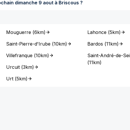
Quel temps fera-t-il dimanche prochain dimanche 9 aout à Briscous ?
Mouguerre
(
6km
)
Lahonce
(
5km
)
Saint-Pierre-d'Irube
(
10km
)
Bardos
(
11km
)
Villefranque
(
10km
)
Saint-André-de-Se
(
11km
)
Urcuit
(
3km
)
Urt
(
5km
)