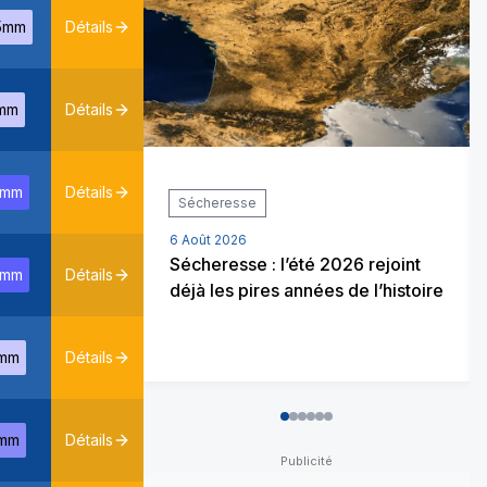
5mm
Détails
mm
Détails
0mm
Détails
Sécheresse
6 Août 2026
Sécheresse : l’été 2026 rejoint
0mm
Détails
déjà les pires années de l’histoire
mm
Détails
0
1
2
3
4
5
mm
Détails