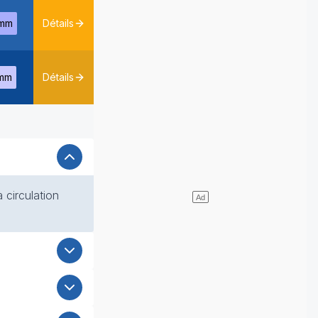
mm
Détails
mm
Détails
 circulation