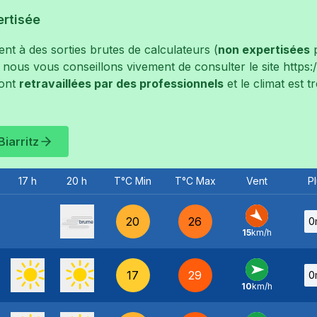
ertisée
t à des sorties brutes de calculateurs (
non expertisées
p
, nous vous conseillons vivement de consulter le site
https
ont
retravaillées par des professionnels
et le climat est 
Biarritz
17 h
20 h
T°C Min
T°C Max
Vent
Pl
20
26
0
15
km/h
NO
-
17
29
0
10
km/h
O
-