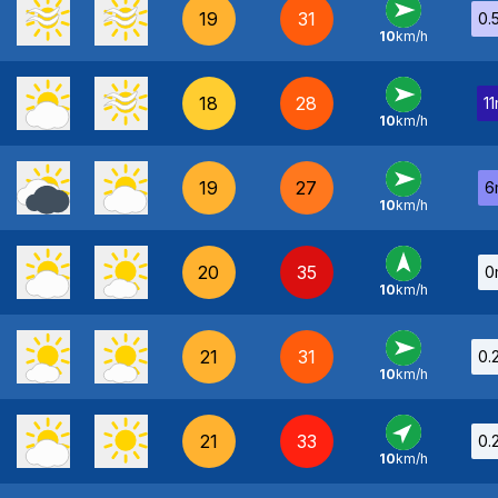
19
31
0.
10
km/h
O
-
18
28
1
10
km/h
O
-
19
27
6
10
km/h
O
-
20
35
0
10
km/h
S
-
21
31
0.
10
km/h
O
-
21
33
0.
10
km/h
SO
-