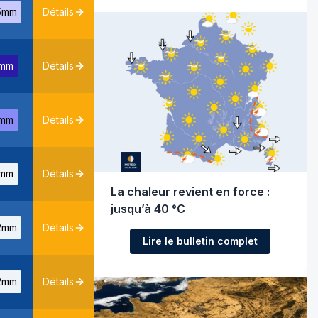
5mm
Détails
1mm
Détails
mm
Détails
mm
Détails
La chaleur revient en force :
jusqu’à 40 °C
2mm
Détails
Lire le bulletin complet
2mm
Détails