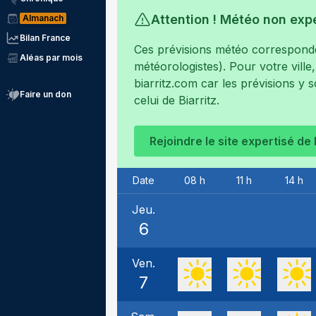
Attention ! Météo non exp
Almanach
Bilan France
Ces prévisions météo corresponden
Aléas par mois
météorologistes). Pour votre ville
biarritz.com
car les prévisions y s
Faire un don
celui de
Biarritz
.
Rejoindre le site expertisé de
Date
08 h
11 h
14 h
Jeu.
6
Ven.
7