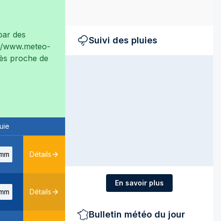
ar des
Suivi des pluies
://www.meteo-
très proche de
uie
mm
Détails
En savoir plus
mm
Détails
Bulletin météo du jour