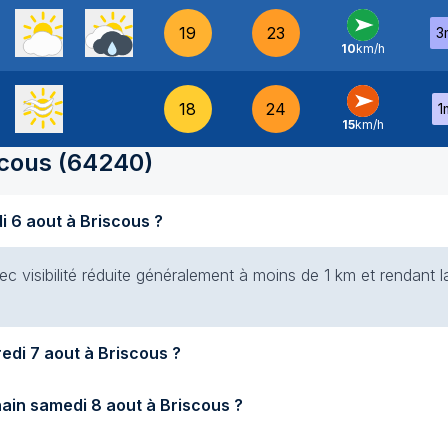
19
23
3
10
km/h
O
-
18
24
1
15
km/h
O
-
scous
(
64240
)
Quel temps fait-il aujourd'hui jeudi 6 aout à Briscous ?
ec visibilité réduite généralement à moins de 1 km et rendant la
Quel temps fera-t-il demain vendredi 7 aout à Briscous ?
Quel temps fera-t-il samedi prochain samedi 8 aout à Briscous ?