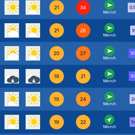
21
34
0.
10
km/h
O
-
21
28
1
10
km/h
O
-
20
27
1
10
km/h
O
-
19
21
1
10
km/h
O
-
19
24
2
10
km/h
O
-
19
22
5
10
km/h
SO
-