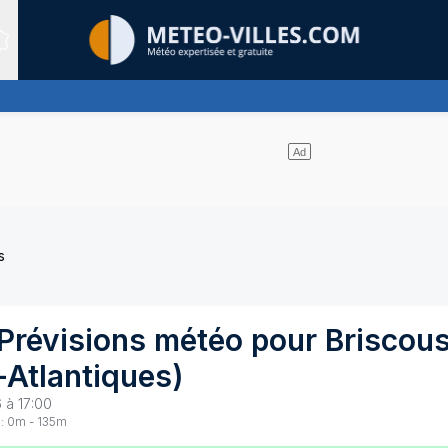
Sites expertis&eacute;s
ibilité généralement réduite à moins de 1 km et rendant la circulati
s
Prévisions météo pour
Briscou
-Atlantiques
)
 à 17:00
:
0
m -
135
m