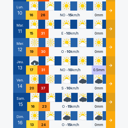
Lun.
10
Détails
16
26
NO
-
15
km/h
0mm
Mar.
11
Détails
15
31
E
-
10
km/h
0mm
Mer.
12
Détails
19
30
O
-
10
km/h
0mm
Jeu.
13
Détails
17
31
NO
-
10
km/h
0.5mm
Ven.
14
Détails
20
37
S
-
10
km/h
0mm
Sam.
15
Détails
16
23
O
-
15
km/h
0mm
Dim.
16
Détails
13
24
O
-
15
km/h
0mm