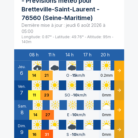
- Prévisions météo pour
Bretteville-Saint-Laurent
-
76560
(
Seine-Maritime
)
Dernière mise à jour :
jeudi 6 août 2026 à
05:00
Longitude:
0.87
° - Latitude:
49.76
° - Altitude:
95
m -
140
m
08 h
11 h
14 h
17 h
20 h
Date
Jeu.
6
Détails
14
21
O
-
15
km/h
0.2mm
Ven.
7
Détails
11
23
SO
-
10
km/h
0mm
Sam.
8
Détails
14
27
E
-
10
km/h
0mm
Dim.
9
Détails
16
31
S
-
10
km/h
0mm