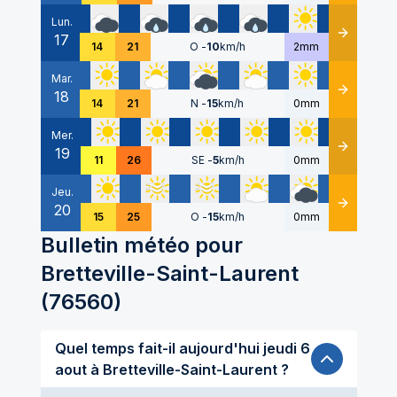
Lun.
17
Détails
14
21
O
-
10
km/h
2mm
Mar.
18
Détails
14
21
N
-
15
km/h
0mm
Mer.
19
Détails
11
26
SE
-
5
km/h
0mm
Jeu.
20
Détails
15
25
O
-
15
km/h
0mm
Bulletin météo pour
Bretteville-Saint-Laurent
(
76560
)
Quel temps fait-il aujourd'hui jeudi 6
aout à Bretteville-Saint-Laurent ?