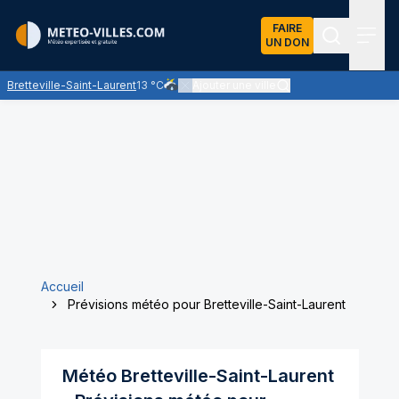
FAIRE
UN DON
Recherch
Menu
Bretteville-Saint-Laurent
13 °C
Ajouter une ville
Risque de quelques averses de pluie, faibl
Accueil
Prévisions météo pour Bretteville-Saint-Laurent
Météo
Bretteville-Saint-Laurent