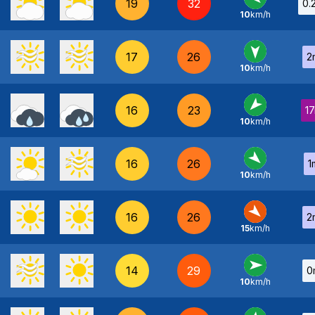
19
32
0.
10
km/h
NO
-
17
26
2
10
km/h
N
-
16
23
1
10
km/h
NE
-
16
26
1
10
km/h
NO
-
16
26
2
15
km/h
NO
-
14
29
0
10
km/h
O
-