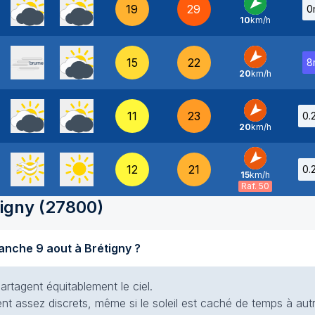
19
29
0
10
km/h
NE
-
15
22
8
20
km/h
NE
-
11
23
0.
20
km/h
NE
-
12
21
0.
15
km/h
NE
-
Raf. 50
tigny
(
27800
)
Quel temps fait-il aujourd'hui dimanche 9 aout à Brétigny ?
artagent équitablement le ciel.
ent assez discrets, même si le soleil est caché de temps à autr