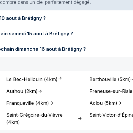
 encombre dans un ciel parfaitement dégagé.
era-t-il demain lundi 10 aout à Brétigny ?
Quel temps fera-t-il samedi prochain samedi 15 aout à Brétigny ?
Quel temps fera-t-il dimanche prochain dimanche 16 aout à Brétigny ?
Le Bec-Hellouin
(
4km
)
Berthouville
(
5km
)
Authou
(
2km
)
Freneuse-sur-Risle
Franqueville
(
4km
)
Aclou
(
5km
)
Saint-Grégoire-du-Vièvre
Saint-Victor-d'Épin
(
4km
)