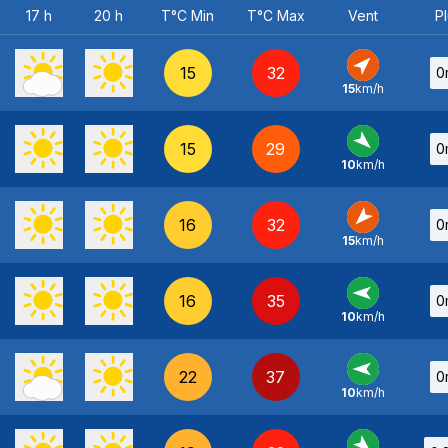
17 h
20 h
T°C Min
T°C Max
Vent
Pl
15
32
0
15
km/h
SO
-
15
29
0
10
km/h
NO
-
16
32
0
15
km/h
NE
-
16
35
0
10
km/h
E
-
22
37
0
10
km/h
E
-