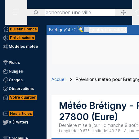
Rechercher
Menu secondaire
Bulletin France
Brétigny
14 °C
Ajouter une ville
Ciel voilé par des nuages d'alti
Prévi. saison
Modèles météo
Pluies
Nuages
Accueil
Prévisions météo pour Brétign
Orages
Observations
Votre quartier
Météo
Brétigny
- 
Nos articles
27800
(
Eure
)
X (Twitter)
Dernière mise à jour :
dimanche 9 août
Longitude:
0.67
° - Latitude:
49.21
° - Altitude:
Chronique