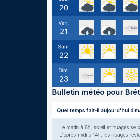
20
Ven.
21
Sam.
22
Dim.
23
Bulletin météo pour
Bré
Le matin à 8h, soleil et nuages se p
L'après-midi à 14h, les nuages rest