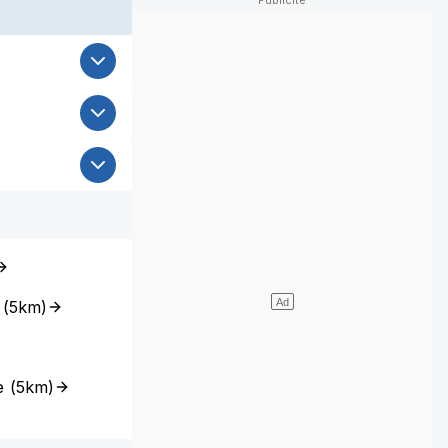
(
5km
)
e
(
5km
)