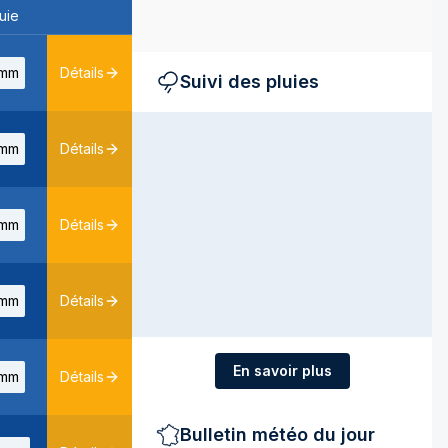
uie
mm
Détails
Suivi des pluies
mm
Détails
mm
Détails
mm
Détails
En savoir plus
mm
Détails
Bulletin météo du jour