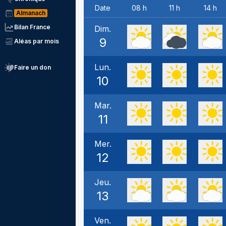
Date
08 h
11 h
14 h
Almanach
Bilan France
Dim.
9
Aléas par mois
Lun.
Faire un don
10
Mar.
11
Mer.
12
Jeu.
13
Ven.