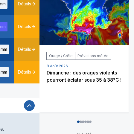
mm
Détails
mm
Détails
2mm
Détails
Orage / Grêle
Prévisions météo
8 Août 2026
2mm
Détails
Dimanche : des orages violents
pourront éclater sous 35 à 38°C !
0
1
2
3
4
5
e.