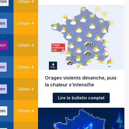
2mm
Détails
mm
Détails
7mm
Détails
mm
Détails
Orages violents dimanche, puis
la chaleur s’intensifie
mm
Détails
Lire le bulletin complet
mm
Détails