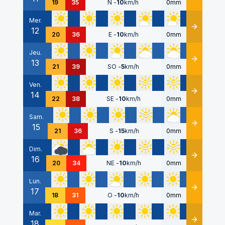
19
35
N
-
10
km/h
0mm
Mer.
12
Détails
20
36
E
-
10
km/h
0mm
Jeu.
13
Détails
21
39
SO
-
5
km/h
0mm
Ven.
14
Détails
22
38
SE
-
10
km/h
0mm
Sam.
15
Détails
21
36
S
-
15
km/h
0mm
Dim.
16
Détails
20
34
NE
-
10
km/h
0mm
Lun.
17
Détails
18
31
O
-
10
km/h
0mm
Mar.
18
Détails