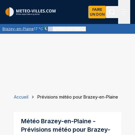
FAIRE
UN DON
Recherch
Menu
Brazey-en-Plaine
17 °C
Ajouter une ville
Ciel dégagé - quasiment pas de nuages
Accueil
Prévisions météo pour Brazey-en-Plaine
Météo
Brazey-en-Plaine
-
Prévisions météo pour
Brazey-