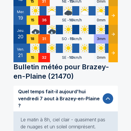
15
31
NE
-
15
km/h
0mm
Mer.
19
Détails
15
36
SE
-
10
km/h
0mm
Jeu.
20
Détails
18
31
SO
-
15
km/h
3mm
Ven.
21
Détails
15
32
SE
-
10
km/h
0mm
Bulletin météo pour
Brazey-
en-Plaine
(
21470
)
Quel temps fait-il aujourd'hui
vendredi 7 aout à Brazey-en-Plaine
?
Le matin à 8h, ciel clair - quasiment pas
de nuages et un soleil omniprésent.