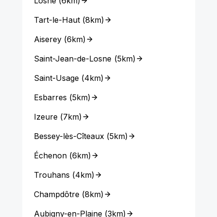
Losne
(
6km
)
Tart-le-Haut
(
8km
)
Aiserey
(
6km
)
Saint-Jean-de-Losne
(
5km
)
Saint-Usage
(
4km
)
Esbarres
(
5km
)
Izeure
(
7km
)
Bessey-lès-Cîteaux
(
5km
)
Échenon
(
6km
)
Trouhans
(
4km
)
Champdôtre
(
8km
)
Aubigny-en-Plaine
(
3km
)