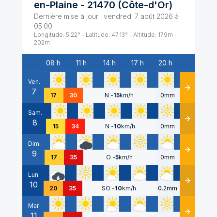
en-Plaine
-
21470
(
Côte-d'Or
)
Dernière mise à jour :
vendredi 7 août 2026 à
05:00
Longitude:
5.22
° - Latitude:
47.13
° - Altitude:
179
m -
202
m
08 h
11 h
14 h
17 h
20 h
Date
Ven.
7
Détails
17
30
N
-
15
km/h
0mm
Sam.
8
Détails
15
34
N
-
10
km/h
0mm
Dim.
9
Détails
17
35
O
-
5
km/h
0mm
Lun.
10
Détails
20
35
SO
-
10
km/h
0.2mm
Mar.
11
Détails