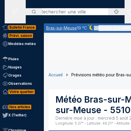
Rechercher
Menu secondaire
Bulletin France
Bras-sur-Meuse
19 °C
Ajouter une ville
Ciel dégagé - quasime
Prévi. saison
Modèles météo
Pluies
Nuages
Accueil
Prévisions météo pour Bras-s
Orages
Observations
Votre quartier
Météo
Bras-sur-
Nos articles
sur-Meuse
-
5510
X (Twitter)
Dernière mise à jour :
mercredi 5 août 
Longitude:
5.37
° - Latitude:
49.21
° - Altitude:
Chronique