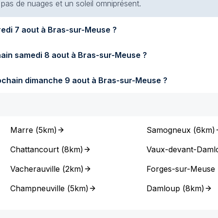
t pas de nuages et un soleil omniprésent.
Quel temps fera-t-il demain vendredi 7 aout à Bras-sur-Meuse ?
Quel temps fera-t-il samedi prochain samedi 8 aout à Bras-sur-Meuse ?
Quel temps fera-t-il dimanche prochain dimanche 9 aout à Bras-sur-Meuse ?
Marre
(
5km
)
Samogneux
(
6km
)
Chattancourt
(
8km
)
Vaux-devant-Daml
Vacherauville
(
2km
)
Forges-sur-Meuse
Champneuville
(
5km
)
Damloup
(
8km
)