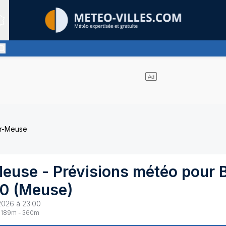
Sites expertis&eacute;s
nt pas de nuages
ur-Meuse
Meuse
- Prévisions météo pour
0
(
Meuse
)
2026 à 23:00
189
m -
360
m