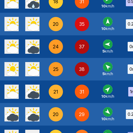
18
31
0.
10
km/h
NE
-
20
35
0.
10
km/h
S
-
24
37
0
5
km/h
E
-
25
38
0
5
km/h
SE
-
21
31
1
10
km/h
SO
-
20
29
0.
10
km/h
NO
-