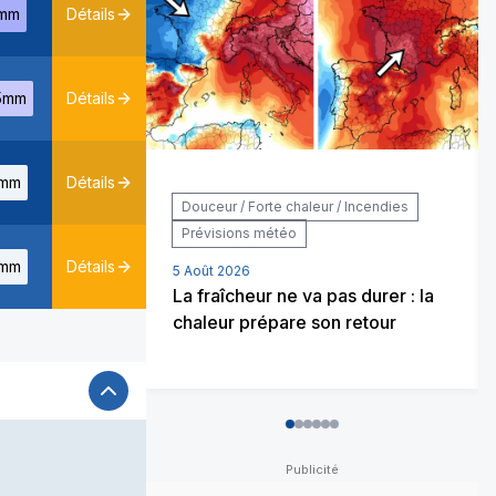
mm
Détails
5mm
Détails
mm
Détails
Douceur / Forte chaleur / Incendies
Prévisions météo
mm
Détails
5 Août 2026
La fraîcheur ne va pas durer : la
chaleur prépare son retour
0
1
2
3
4
5