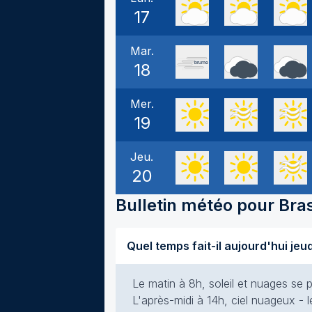
17
Mar.
18
Mer.
19
Jeu.
20
Bulletin météo pour
Bra
Le matin à 8h, soleil et nuages se p
L'après-midi à 14h, ciel nuageux - le