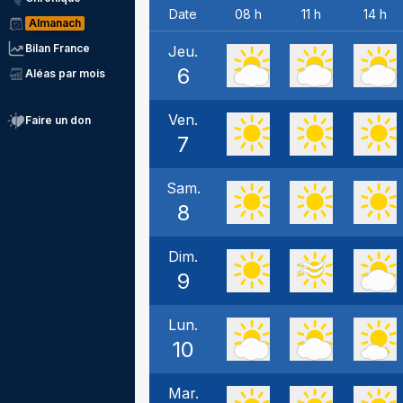
Date
08 h
11 h
14 h
Almanach
Bilan France
Jeu.
6
Aléas par mois
Ven.
Faire un don
7
Sam.
8
Dim.
9
Lun.
10
Mar.