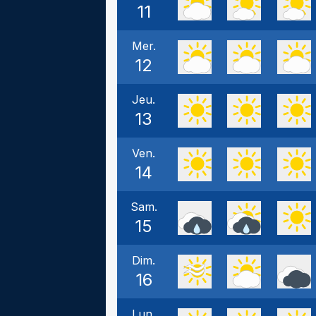
11
Mer.
12
Jeu.
13
Ven.
14
Sam.
15
Dim.
16
Lun.