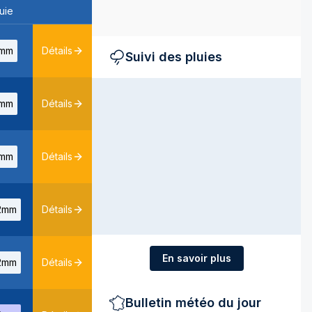
uie
mm
Détails
Suivi des pluies
mm
Détails
mm
Détails
2mm
Détails
En savoir plus
2mm
Détails
Bulletin météo du jour