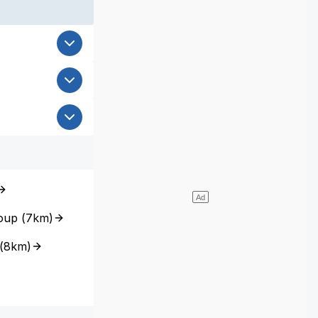
oup
(
7km
)
(
8km
)