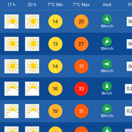
17 h
20 h
T°C Min
T°C Max
Vent
Pl
14
25
0
10
km/h
NO
-
13
27
0
10
km/h
NE
-
14
31
0
10
km/h
E
-
16
33
0.
5
km/h
S
-
19
31
0.
10
km/h
O
-