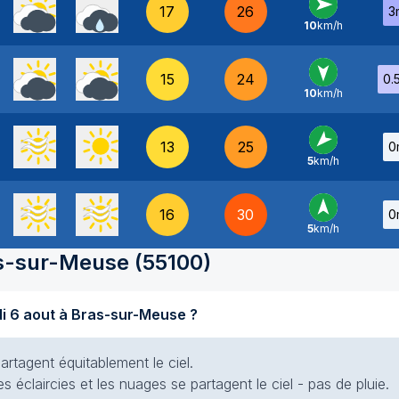
17
26
3
10
km/h
O
-
15
24
0.
10
km/h
N
-
13
25
0
5
km/h
NE
-
16
30
0
5
km/h
S
-
s-sur-Meuse
(
55100
)
Quel temps fait-il aujourd'hui jeudi 6 aout à Bras-sur-Meuse ?
artagent équitablement le ciel.
s éclaircies et les nuages se partagent le ciel - pas de pluie.