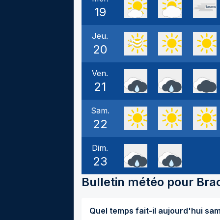
19
Jeu.
20
Ven.
21
Sam.
22
Dim.
23
Bulletin météo pour
Bra