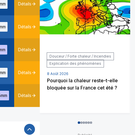
mm
Détails
mm
Détails
mm
Détails
Douceur / Forte chaleur / Incendies
Explication des phénomènes
mm
Détails
8 Août 2026
Pourquoi la chaleur reste-t-elle
bloquée sur la France cet été ?
5mm
Détails
0
1
2
3
4
5