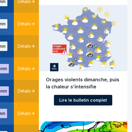
mm
Détails
mm
Détails
mm
Détails
5mm
Détails
Orages violents dimanche, puis
la chaleur s’intensifie
5mm
Détails
Lire le bulletin complet
mm
Détails