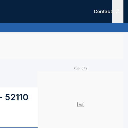
Contact
Menu
-
52110