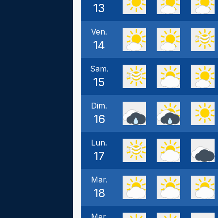
13
Ven.
14
Sam.
15
Dim.
16
Lun.
17
Mar.
18
Mer.