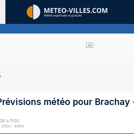
Sites expertis&eacute;s
nuages et un soleil omniprésent
y
Prévisions météo pour
Brachay
26 à 11:00
:
225
m -
339
m