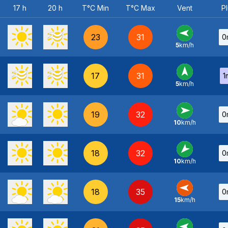
17 h
20 h
T°C Min
T°C Max
Vent
Pl
23
31
0
5
km/h
E
-
17
31
1
5
km/h
S
-
19
32
0
10
km/h
O
-
18
32
0
10
km/h
NE
-
18
35
0
15
km/h
E
-