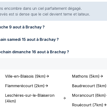
 sans encombre dans un ciel parfaitement dégagé.
evés est si dense que le ciel devient terne et laiteux.
Quel temps fera-t-il demain dimanche 9 aout à Brachay ?
Quel temps fera-t-il samedi prochain samedi 15 aout à Brachay ?
Quel temps fera-t-il dimanche prochain dimanche 16 aout à Brachay ?
Ville-en-Blaisois
(
9km
)
Mathons
(
5km
)
Flammerécourt
(
2km
)
Baudrecourt
(
5km
)
Leschères-sur-le-Blaiseron
Morancourt
(
6km
)
(
4km
)
Rouécourt
(
7km
)