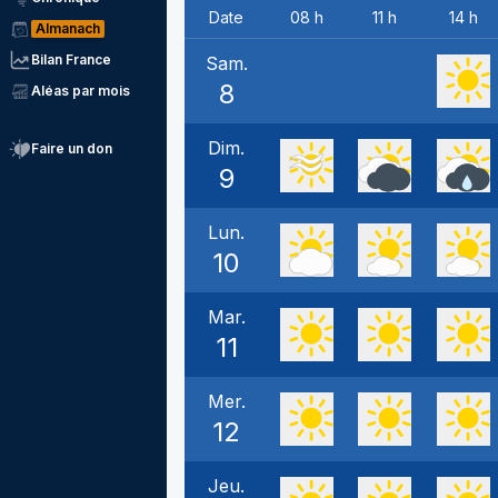
Date
08 h
11 h
14 h
Almanach
Bilan France
Sam.
8
Aléas par mois
Dim.
Faire un don
9
Lun.
10
Mar.
11
Mer.
12
Jeu.