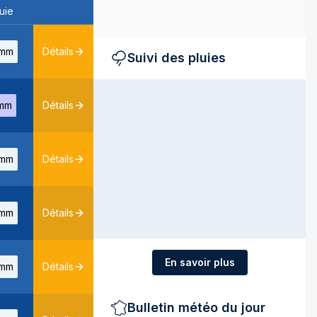
uie
mm
Détails
Suivi des pluies
mm
Détails
mm
Détails
mm
Détails
En savoir plus
mm
Détails
Bulletin météo du jour