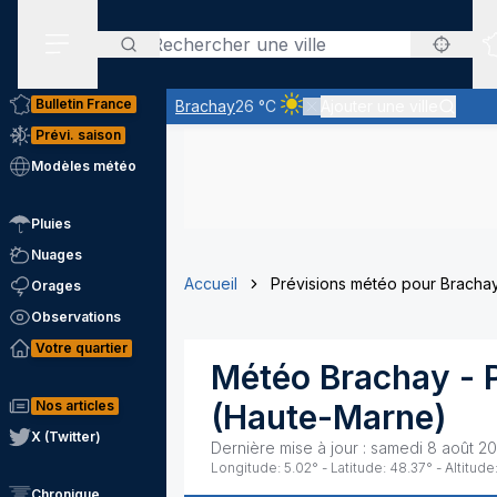
Rechercher
Menu secondaire
Bulletin France
Brachay
26 °C
Ajouter une ville
Ciel clair - quasiment pas de 
Prévi. saison
Modèles météo
Pluies
Nuages
Accueil
Prévisions météo pour Bracha
Orages
Observations
Votre quartier
Météo
Brachay
- 
Nos articles
(
Haute-Marne
)
X (Twitter)
Dernière mise à jour :
samedi 8 août 20
Longitude:
5.02
° - Latitude:
48.37
° - Altitude
Chronique