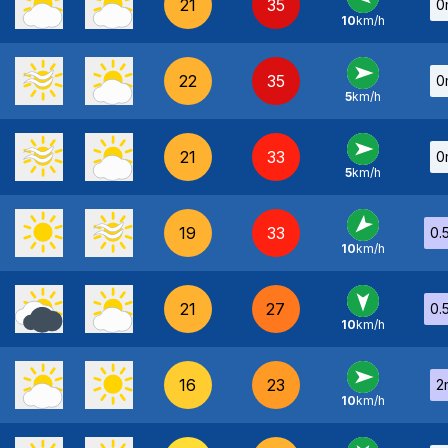
21
35
0
10
km/h
E
-
22
35
0
5
km/h
O
-
21
33
0
5
km/h
O
-
19
33
0.
10
km/h
NE
-
21
27
0.
10
km/h
N
-
16
23
2
10
km/h
O
-