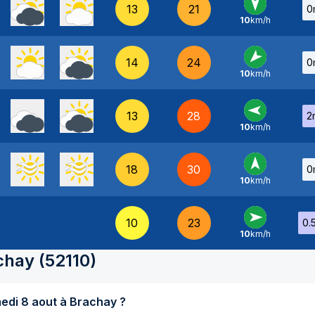
13
21
0
10
km/h
N
-
14
24
0
10
km/h
NE
-
13
28
2
10
km/h
E
-
18
30
0
10
km/h
S
-
10
23
0.
10
km/h
O
-
chay
(
52110
)
Quel temps fait-il aujourd'hui samedi 8 aout à Brachay ?