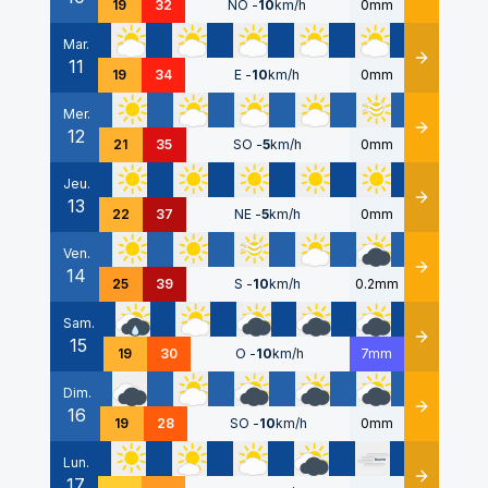
19
32
NO
-
10
km/h
0mm
Mar.
11
Détails
19
34
E
-
10
km/h
0mm
Mer.
12
Détails
21
35
SO
-
5
km/h
0mm
Jeu.
13
Détails
22
37
NE
-
5
km/h
0mm
Ven.
14
Détails
25
39
S
-
10
km/h
0.2mm
Sam.
15
Détails
19
30
O
-
10
km/h
7mm
Dim.
16
Détails
19
28
SO
-
10
km/h
0mm
Lun.
17
Détails