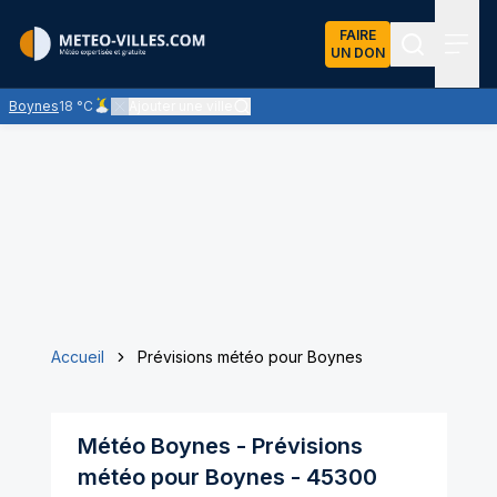
FAIRE
UN DON
Recherch
Menu
Boynes
18 °C
Ajouter une ville
Ciel peu nuageux - les éclaircies dominent largement
Accueil
Prévisions météo pour Boynes
Météo
Boynes
- Prévisions
météo pour
Boynes
-
45300