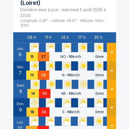
(
Loiret
)
Dernière mise à jour :
mercredi 5 août 2026 à
23:00
Longitude:
2.36
° - Latitude:
48.12
° - Altitude:
105
m -
123
m
08 h
11 h
14 h
17 h
20 h
Date
Jeu.
6
Détails
15
27
NO
-
10
km/h
0mm
Ven.
7
Détails
13
28
N
-
10
km/h
0mm
Sam.
8
Détails
14
32
NE
-
10
km/h
0mm
Dim.
9
Détails
18
33
S
-
10
km/h
0mm
Lun.
10
Détails