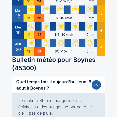
16
24
O
-
10
km/h
0mm
Mar.
18
Détails
15
26
N
-
10
km/h
0mm
Mer.
19
Détails
14
27
NE
-
10
km/h
0mm
Jeu.
20
Détails
18
31
SO
-
10
km/h
0mm
Bulletin météo pour
Boynes
(
45300
)
Quel temps fait-il aujourd'hui jeudi 6
aout à Boynes ?
Le matin à 8h, ciel nuageux - les
éclaircies et les nuages se partagent le
ciel - pas de pluie.