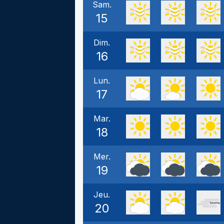
Sam.
15
Dim.
16
Lun.
17
Mar.
18
Mer.
19
Jeu.
20