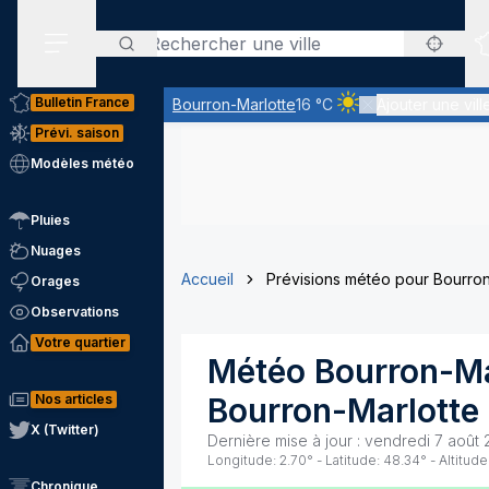
Rechercher
Menu secondaire
Bulletin France
Bourron-Marlotte
16 °C
Ajouter une vill
Ciel clair - quasimen
Prévi. saison
Modèles météo
Pluies
Nuages
Accueil
Prévisions météo pour Bourron
Orages
Observations
Votre quartier
Météo
Bourron-Ma
Nos articles
Bourron-Marlotte
X (Twitter)
Dernière mise à jour :
vendredi 7 août 
Longitude:
2.70
° - Latitude:
48.34
° - Altitude
Chronique