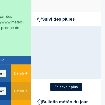
ar des
Suivi des pluies
://www.meteo-
ès proche de
uie
mm
Détails
En savoir plus
mm
Détails
Bulletin météo du jour