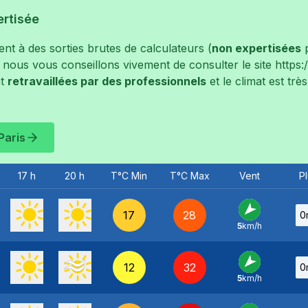
ertisée
t à des sorties brutes de calculateurs (
non expertisées
p
, nous vous conseillons vivement de consulter le site
https
t
retravaillées par des professionnels
et le climat est tr
Paris
17 h
20 h
T°C Min
T°C Max
Vent
Pl
17
28
0
5
km/h
NE
-
12
32
0
5
km/h
NE
-