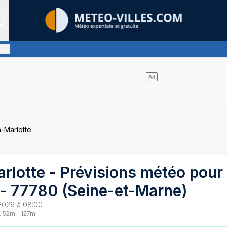
Sites expertis&eacute;s
e
t pas de nuages et un soleil omniprésent
-Marlotte
rlotte
- Prévisions météo pour
-
77780
(
Seine-et-Marne
)
2026 à 08:00
:
52
m -
127
m