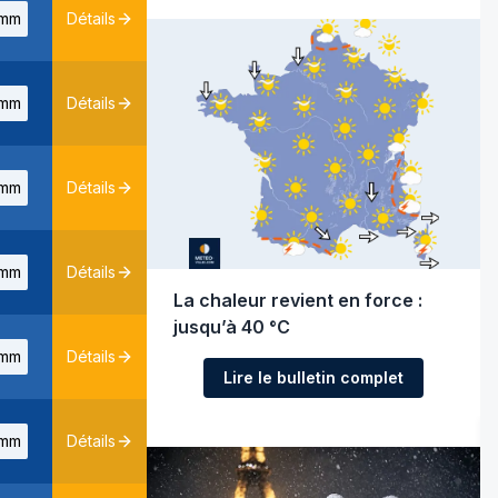
mm
Détails
mm
Détails
mm
Détails
mm
Détails
La chaleur revient en force :
jusqu’à 40 °C
mm
Détails
Lire le bulletin complet
mm
Détails