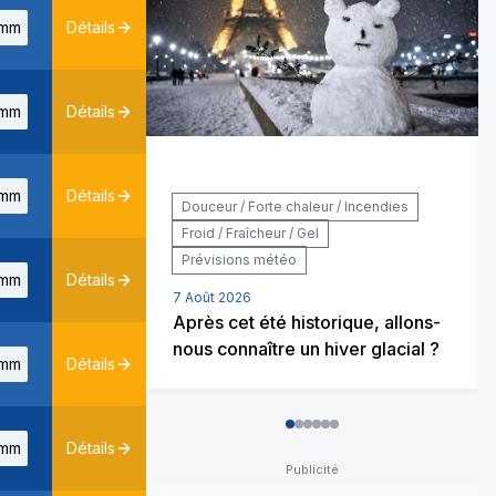
mm
Détails
mm
Détails
mm
Détails
Douceur / Forte chaleur / Incendies
Froid / Fraîcheur / Gel
Prévisions météo
mm
Détails
7 Août 2026
Après cet été historique, allons-
nous connaître un hiver glacial ?
mm
Détails
0
1
2
3
4
5
mm
Détails