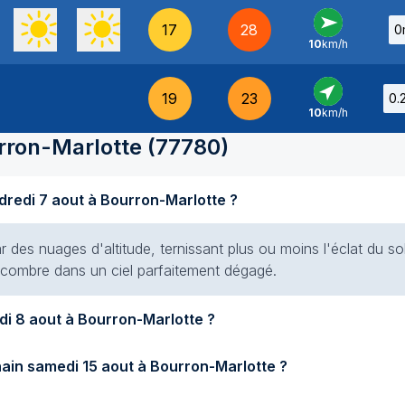
17
28
0
10
km/h
O
-
19
23
0.
10
km/h
SO
-
rron-Marlotte
(
77780
)
Quel temps fait-il aujourd'hui vendredi 7 aout à Bourron-Marlotte ?
ar des nuages d'altitude, ternissant plus ou moins l'éclat du sol
 encombre dans un ciel parfaitement dégagé.
Quel temps fera-t-il demain samedi 8 aout à Bourron-Marlotte ?
Quel temps fera-t-il samedi prochain samedi 15 aout à Bourron-Marlotte ?