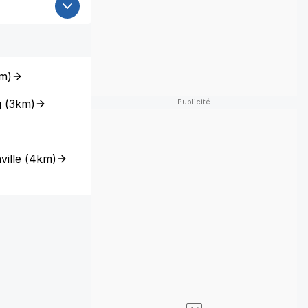
m
)
g
(
3km
)
ille
(
4km
)