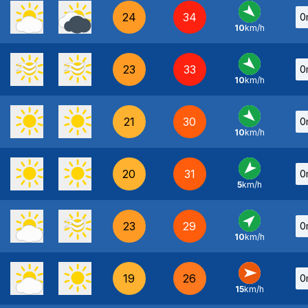
24
34
0
10
km/h
NO
-
23
33
0
10
km/h
NO
-
21
30
0
10
km/h
NO
-
20
31
0
5
km/h
NE
-
23
29
0
10
km/h
SO
-
19
26
0
15
km/h
O
-