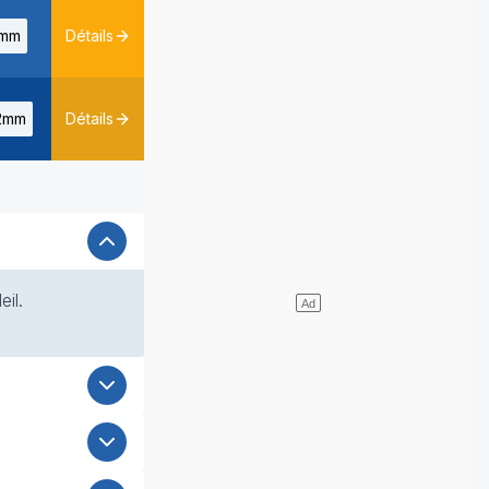
mm
Détails
2mm
Détails
eil.