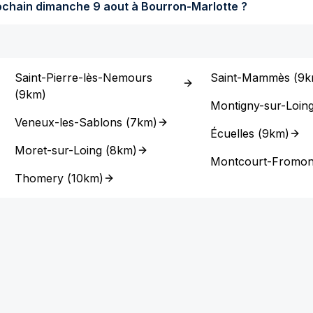
Quel temps fera-t-il dimanche prochain dimanche 9 aout à Bourron-Marlotte ?
Saint-Pierre-lès-Nemours
Saint-Mammès
(
9k
(
9km
)
Montigny-sur-Loin
Veneux-les-Sablons
(
7km
)
Écuelles
(
9km
)
Moret-sur-Loing
(
8km
)
Montcourt-Fromonv
Thomery
(
10km
)