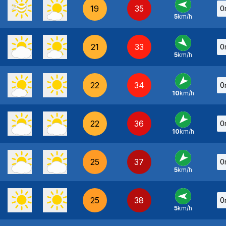
19
35
0
5
km/h
E
-
21
33
0
5
km/h
NO
-
22
34
0
10
km/h
NE
-
22
36
0
10
km/h
NE
-
25
37
0
5
km/h
NE
-
25
38
0
5
km/h
E
-