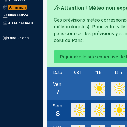
Attention ! Météo non exp
Almanach
Bilan France
Ces prévisions météo corresponden
Aléas par mois
météorologistes). Pour votre ville
paris.com
car les prévisions y son
Faire un don
celui de
Paris
.
Rejoindre le site expertisé de
Date
08 h
11 h
14 h
Ven.
7
Sam.
8