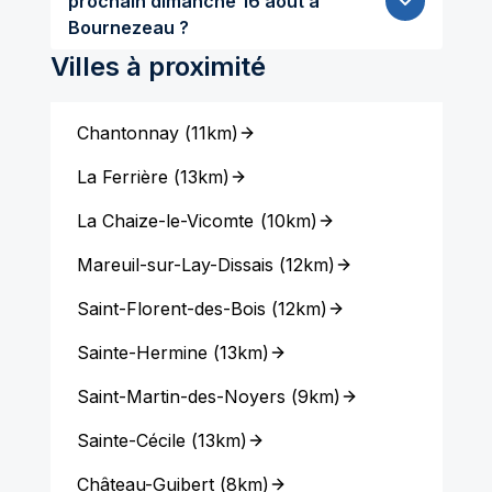
prochain dimanche 16 aout à
Bournezeau ?
Villes à proximité
Chantonnay
(
11km
)
La Ferrière
(
13km
)
La Chaize-le-Vicomte
(
10km
)
Mareuil-sur-Lay-Dissais
(
12km
)
Saint-Florent-des-Bois
(
12km
)
Sainte-Hermine
(
13km
)
Saint-Martin-des-Noyers
(
9km
)
Sainte-Cécile
(
13km
)
Château-Guibert
(
8km
)