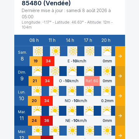
85480
(
Vendée
)
Dernière mise à jour :
samedi 8 août 2026 à
05:00
Longitude:
-1.17
° - Latitude:
46.63
° - Altitude:
12
m -
104
m
08 h
11 h
14 h
17 h
20 h
Date
Sam.
8
Détails
19
34
E
-
10
km/h
0mm
Dim.
9
Détails
21
34
O
-
10
km/h
Raf. 60
0mm
Lun.
10
Détails
20
34
NO
-
10
km/h
0.2mm
Mar.
11
Détails
24
36
NE
-
10
km/h
0mm
Mer.
12
Détails