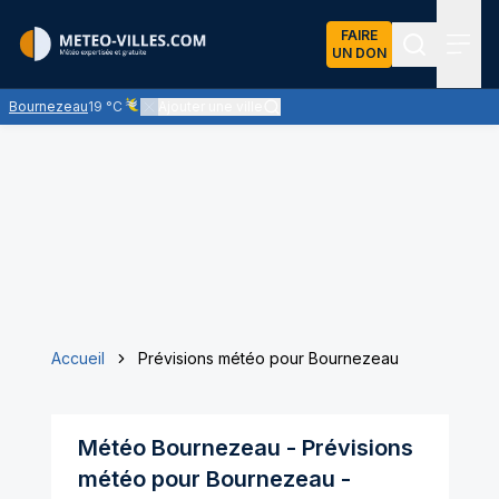
FAIRE
UN DON
Recherch
Menu
Bournezeau
19 °C
Ajouter une ville
Ciel voilé par des nuages d'altitude, ternissant plus ou moi
Accueil
Prévisions météo pour Bournezeau
Météo
Bournezeau
- Prévisions
météo pour
Bournezeau
-