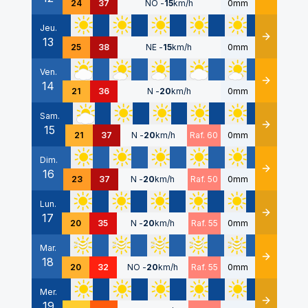
24
37
NO
-
15
km/h
0mm
Jeu.
13
Détails
25
38
NE
-
15
km/h
0mm
Ven.
14
Détails
21
36
N
-
20
km/h
0mm
Sam.
15
Détails
21
37
N
-
20
km/h
Raf. 60
0mm
Dim.
16
Détails
23
37
N
-
20
km/h
Raf. 50
0mm
Lun.
17
Détails
20
35
N
-
20
km/h
Raf. 55
0mm
Mar.
18
Détails
20
32
NO
-
20
km/h
Raf. 55
0mm
Mer.
19
Détails