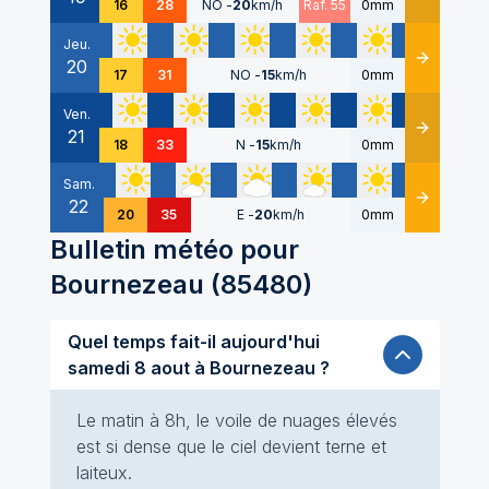
16
28
NO
-
20
km/h
Raf. 55
0mm
Jeu.
20
Détails
17
31
NO
-
15
km/h
0mm
Ven.
21
Détails
18
33
N
-
15
km/h
0mm
Sam.
22
Détails
20
35
E
-
20
km/h
0mm
Bulletin météo pour
Bournezeau
(
85480
)
Quel temps fait-il aujourd'hui
samedi 8 aout à Bournezeau ?
Le matin à 8h, le voile de nuages élevés
est si dense que le ciel devient terne et
laiteux.