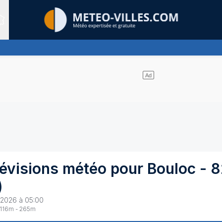
Sites expertis&eacute;s
les nuages se partagent le ciel - pas de pluie
révisions météo pour
Bouloc
-
8
)
 2026 à 05:00
116
m -
265
m