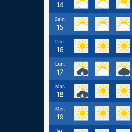
14
Sam.
15
Dim.
16
Lun.
17
Mar.
18
Mer.
19
Jeu.