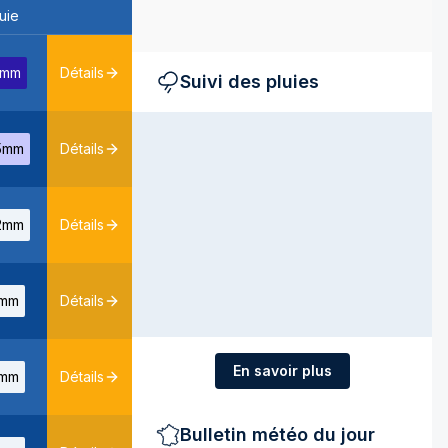
uie
2mm
Détails
Suivi des pluies
5mm
Détails
2mm
Détails
mm
Détails
En savoir plus
mm
Détails
Bulletin météo du jour