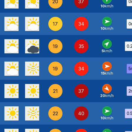
20
37
0
10
km/h
SO
-
17
34
0
10
km/h
O
-
19
35
0.
5
km/h
SO
-
19
34
5
15
km/h
O
-
21
37
2
20
km/h
NO
-
22
40
0.
10
km/h
O
-