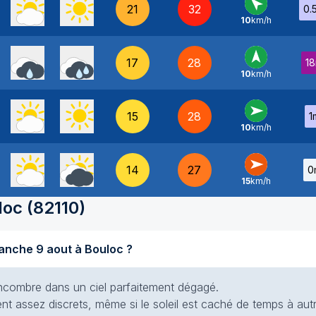
21
32
0.
10
km/h
SE
-
17
28
1
10
km/h
S
-
15
28
1
10
km/h
O
-
14
27
0
15
km/h
O
-
loc
(
82110
)
Quel temps fait-il aujourd'hui dimanche 9 aout à Bouloc ?
s encombre dans un ciel parfaitement dégagé.
ent assez discrets, même si le soleil est caché de temps à autr