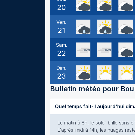
20
Ven.
21
Sam.
22
Dim.
23
Bulletin météo pour
Bou
Le matin à 8h, le soleil brille san
L'après-midi à 14h, les nuages rest