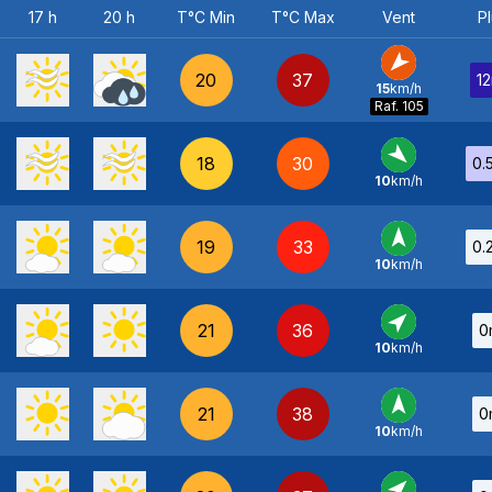
17 h
20 h
T°C Min
T°C Max
Vent
Pl
20
37
1
15
km/h
NE
-
Raf. 105
18
30
0.
10
km/h
NO
-
19
33
0.
10
km/h
S
-
21
36
0
10
km/h
SO
-
21
38
0
10
km/h
S
-