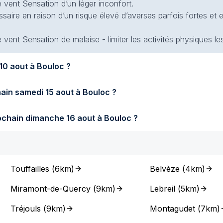
 vent Sensation d’un léger inconfort.
essaire en raison d’un risque élevé d’averses parfois fortes et
vent Sensation de malaise - limiter les activités physiques les
era-t-il demain lundi 10 aout à Bouloc ?
Quel temps fera-t-il samedi prochain samedi 15 aout à Bouloc ?
Quel temps fera-t-il dimanche prochain dimanche 16 aout à Bouloc ?
Touffailles
(
6km
)
Belvèze
(
4km
)
Miramont-de-Quercy
(
9km
)
Lebreil
(
5km
)
Tréjouls
(
9km
)
Montagudet
(
7km
)