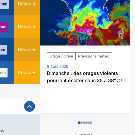
5mm
Détails
8mm
Détails
mm
Détails
Orage / Grêle
Prévisions météo
8 Août 2026
mm
Détails
Dimanche : des orages violents
pourront éclater sous 35 à 38°C !
0
1
2
3
4
5
e.