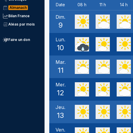
Date
08 h
11 h
14 h
Almanach
Bilan France
Dim.
9
Aléas par mois
Lun.
Faire un don
10
Mar.
11
Mer.
12
Jeu.
13
Ven.