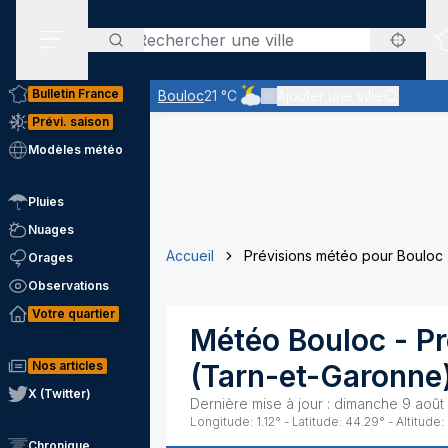
Rechercher
Menu secondaire
Bulletin France
Bouloc
21 °C
Ajouter une ville
Ciel nuageux - les éclaircies et 
Prévi. saison
Modèles météo
Pluies
Nuages
Accueil
Prévisions météo pour Bouloc
Orages
Observations
Votre quartier
Météo
Bouloc
- P
Nos articles
(
Tarn-et-Garonne
X (Twitter)
Dernière mise à jour :
dimanche 9 août
Longitude:
1.12
° - Latitude:
44.29
° - Altitude:
Chronique