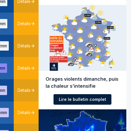
mm
Détails
mm
Détails
2mm
Détails
mm
Détails
Orages violents dimanche, puis
la chaleur s’intensifie
mm
Détails
Lire le bulletin complet
5mm
Détails