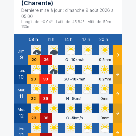
(
Charente
)
Dernière mise à jour :
dimanche 9 août 2026 à
05:00
Longitude:
-0.04
° - Latitude:
45.84
° - Altitude:
59
m -
133
m
08 h
11 h
14 h
17 h
20 h
Date
Dim.
9
Détails
20
36
O
-
10
km/h
0.2mm
Lun.
10
Détails
20
33
SO
-
10
km/h
0.2mm
Mar.
11
Détails
22
36
N
-
5
km/h
0mm
Mer.
12
Détails
23
38
O
-
5
km/h
0mm
Jeu.
13
Détails