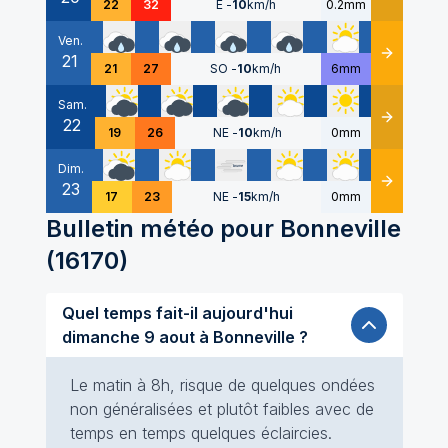
22
32
E
-
10
km/h
0.2mm
Ven.
21
Détails
21
27
SO
-
10
km/h
6mm
Sam.
22
Détails
19
26
NE
-
10
km/h
0mm
Dim.
23
Détails
17
23
NE
-
15
km/h
0mm
Bulletin météo pour
Bonneville
(
16170
)
Quel temps fait-il aujourd'hui
dimanche 9 aout à Bonneville ?
Le matin à 8h, risque de quelques ondées
non généralisées et plutôt faibles avec de
temps en temps quelques éclaircies.