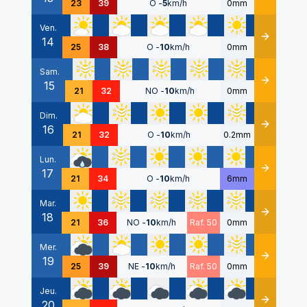
23
39
O
-
5
km/h
0mm
Ven.
14
Détails
25
38
O
-
10
km/h
0mm
Sam.
15
Détails
21
32
NO
-
10
km/h
0mm
Dim.
16
Détails
21
32
O
-
10
km/h
0.2mm
Lun.
17
Détails
21
34
O
-
10
km/h
6mm
Mar.
18
Détails
21
36
NO
-
10
km/h
Raf. 50
0mm
Mer.
19
Détails
25
39
NE
-
10
km/h
Raf. 50
0mm
Jeu.
20
Détails