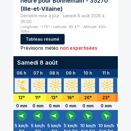
heure pour
Bonnemain
-
35270
(
Ille-et-Vilaine
)
Dernière mise à jour :
samedi 8 août 2026 à
05:00
Longitude:
-1.76
° - Latitude:
48.47
° - Altitude:
43
m -
108
m
Tableau résumé
Prévisions météo
non expertisées
Samedi 8 août
06 h
07 h
08 h
09 h
10 h
11 h
12 h
12
°
11
°
13
°
16
°
20
°
23
°
26
°
0 mm
0 mm
0 mm
0 mm
0 mm
0 mm
0 mm
5
km/h
5
km/h
5
km/h
5
km/h
10
km/h
10
km/h
10
km/
Est
Est
Est
Sud-Est
Sud-Est
Sud-Est
Sud-Est