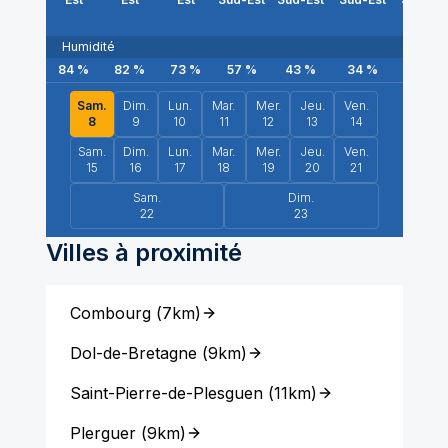
Humidité
84
%
82
%
73
%
57
%
43
%
34
%
25
%
Sam.
Dim.
Lun.
Mar.
Mer.
Jeu.
Ven.
8
9
10
11
12
13
14
Sam.
Dim.
Lun.
Mar.
Mer.
Jeu.
Ven.
15
16
17
18
19
20
21
Sam.
Dim.
22
23
Villes à proximité
Combourg
(
7km
)
Dol-de-Bretagne
(
9km
)
Saint-Pierre-de-Plesguen
(
11km
)
Plerguer
(
9km
)