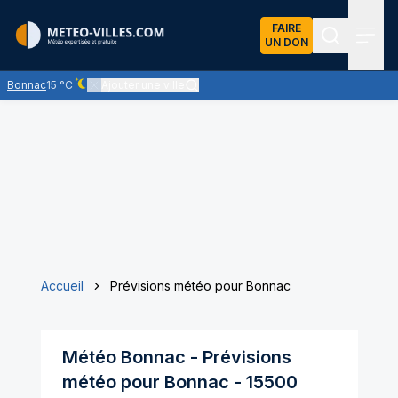
FAIRE
UN DON
Recherch
Menu
Bonnac
15 °C
Ajouter une ville
Ciel dégagé - quasiment pas de nuages
Accueil
Prévisions météo pour Bonnac
Météo
Bonnac
- Prévisions
météo pour
Bonnac
-
15500