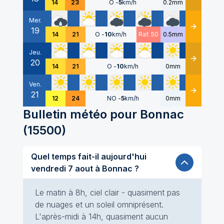
14
23
O
-
5
km/h
0.2mm
Mer.
19
Détails
14
21
O
-
10
km/h
Raf. 50
0.5mm
Jeu.
20
Détails
14
21
O
-
10
km/h
0mm
Ven.
21
Détails
12
24
NO
-
5
km/h
0mm
Bulletin météo pour
Bonnac
(
15500
)
Quel temps fait-il aujourd'hui
vendredi 7 aout à Bonnac ?
Le matin à 8h, ciel clair - quasiment pas
de nuages et un soleil omniprésent.
L'après-midi à 14h, quasiment aucun