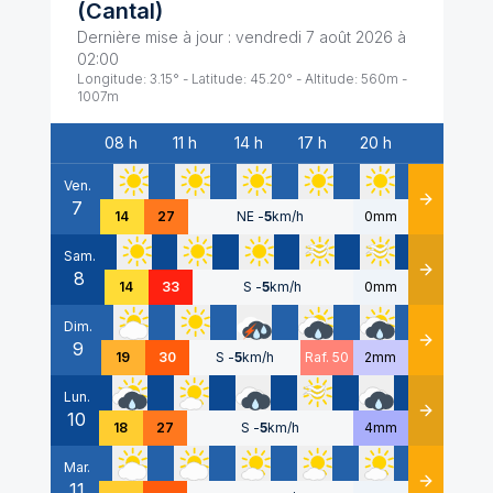
(
Cantal
)
Dernière mise à jour :
vendredi 7 août 2026 à
02:00
Longitude:
3.15
° - Latitude:
45.20
° - Altitude:
560
m -
1007
m
08 h
11 h
14 h
17 h
20 h
Date
Ven.
7
Détails
14
27
NE
-
5
km/h
0mm
Sam.
8
Détails
14
33
S
-
5
km/h
0mm
Dim.
9
Détails
19
30
S
-
5
km/h
Raf. 50
2mm
Lun.
10
Détails
18
27
S
-
5
km/h
4mm
Mar.
11
Détails