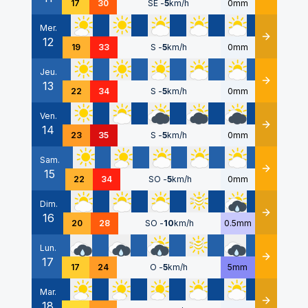
17
30
SE
-
5
km/h
0mm
Mer.
12
Détails
19
33
S
-
5
km/h
0mm
Jeu.
13
Détails
22
34
S
-
5
km/h
0mm
Ven.
14
Détails
23
35
S
-
5
km/h
0mm
Sam.
15
Détails
22
34
SO
-
5
km/h
0mm
Dim.
16
Détails
20
28
SO
-
10
km/h
0.5mm
Lun.
17
Détails
17
24
O
-
5
km/h
5mm
Mar.
18
Détails