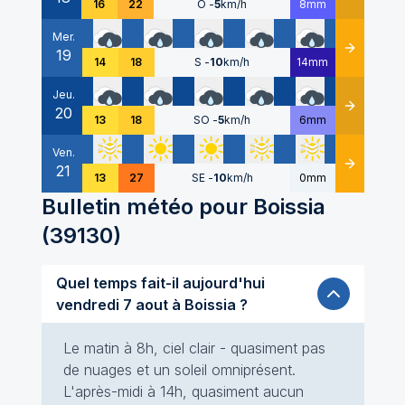
16
22
O
-
5
km/h
8mm
Mer.
19
Détails
14
18
S
-
10
km/h
14mm
Jeu.
20
Détails
13
18
SO
-
5
km/h
6mm
Ven.
21
Détails
13
27
SE
-
10
km/h
0mm
Bulletin météo pour
Boissia
(
39130
)
Quel temps fait-il aujourd'hui
vendredi 7 aout à Boissia ?
Le matin à 8h, ciel clair - quasiment pas
de nuages et un soleil omniprésent.
L'après-midi à 14h, quasiment aucun