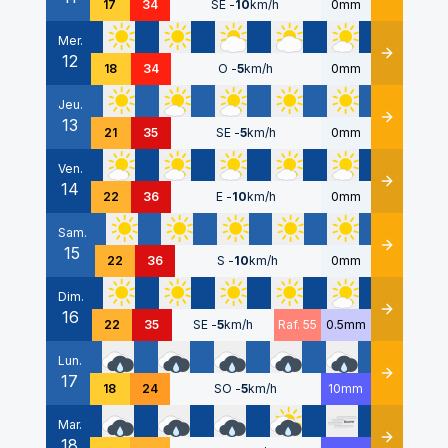
17
34
SE
-
10
km/h
0mm
Mer.
12
Détails
18
34
O
-
5
km/h
0mm
Jeu.
13
Détails
21
35
SE
-
5
km/h
0mm
Ven.
14
Détails
22
36
E
-
10
km/h
0mm
Sam.
15
Détails
22
36
S
-
10
km/h
0mm
Dim.
16
Détails
22
35
SE
-
5
km/h
Raf. 55
0.5mm
Lun.
17
Détails
18
24
SO
-
5
km/h
10mm
Mar.
18
Détails