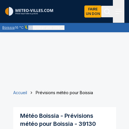
FAIRE
UN DON
Recherch
Menu
Boissia
16 °C
Ajouter une ville
Ciel dégagé - quasiment pas de nuages
Accueil
Prévisions météo pour Boissia
Météo
Boissia
- Prévisions
météo pour
Boissia
-
39130