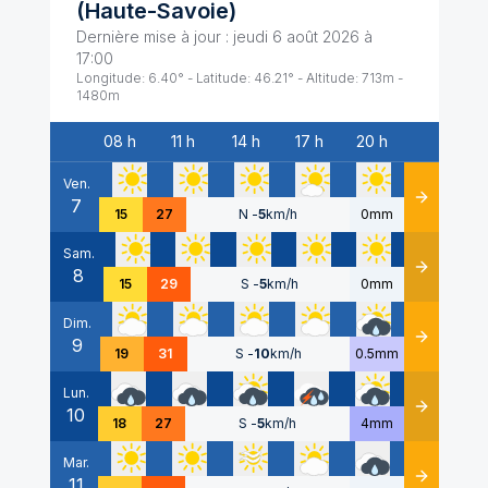
(
Haute-Savoie
)
Dernière mise à jour :
jeudi 6 août 2026 à
17:00
Longitude:
6.40
° - Latitude:
46.21
° - Altitude:
713
m -
1480
m
08 h
11 h
14 h
17 h
20 h
Date
Ven.
7
Détails
15
27
N
-
5
km/h
0mm
Sam.
8
Détails
15
29
S
-
5
km/h
0mm
Dim.
9
Détails
19
31
S
-
10
km/h
0.5mm
Lun.
10
Détails
18
27
S
-
5
km/h
4mm
Mar.
11
Détails