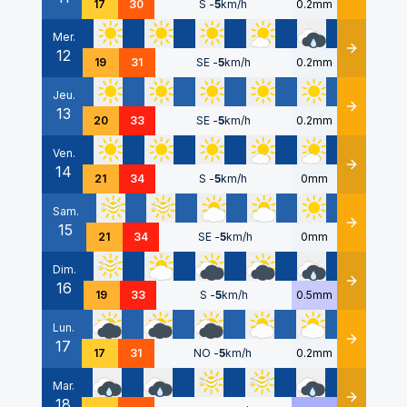
17
30
S
-
5
km/h
0.2mm
Mer.
12
Détails
19
31
SE
-
5
km/h
0.2mm
Jeu.
13
Détails
20
33
SE
-
5
km/h
0.2mm
Ven.
14
Détails
21
34
S
-
5
km/h
0mm
Sam.
15
Détails
21
34
SE
-
5
km/h
0mm
Dim.
16
Détails
19
33
S
-
5
km/h
0.5mm
Lun.
17
Détails
17
31
NO
-
5
km/h
0.2mm
Mar.
18
Détails