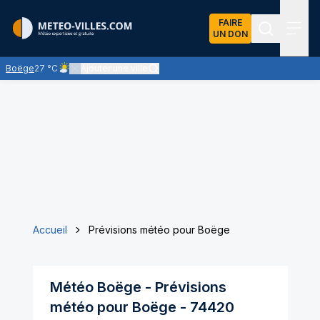
FAIRE
UN DON
Recherch
Menu
Boëge
27 °C
Ajouter une ville
Ciel peu nuageux - le soleil domine largement
Accueil
Prévisions météo pour Boëge
Météo
Boëge
- Prévisions
météo pour
Boëge
-
74420