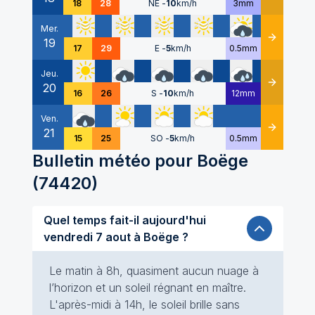
18
28
NE
-
10
km/h
3mm
Mer.
19
Détails
17
29
E
-
5
km/h
0.5mm
Jeu.
20
Détails
16
26
S
-
10
km/h
12mm
Ven.
21
Détails
15
25
SO
-
5
km/h
0.5mm
Bulletin météo pour
Boëge
(
74420
)
Quel temps fait-il aujourd'hui
vendredi 7 aout à Boëge ?
Le matin à 8h, quasiment aucun nuage à
l’horizon et un soleil régnant en maître.
L'après-midi à 14h, le soleil brille sans