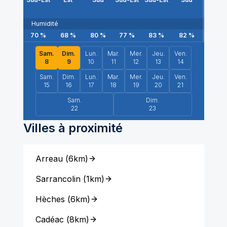
Humidité
70
%
68
%
80
%
77
%
83
%
82
%
76
Sam.
Dim.
Lun.
Mar.
Mer.
Jeu.
Ven.
8
9
10
11
12
13
14
Sam.
Dim.
Lun.
Mar.
Mer.
Jeu.
Ven.
15
16
17
18
19
20
21
Sam.
Dim.
22
23
Villes à proximité
Arreau
(
6km
)
Sarrancolin
(
1km
)
Hèches
(
6km
)
Cadéac
(
8km
)