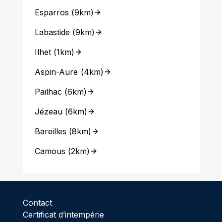
Esparros
(
9km
)
Labastide
(
9km
)
Ilhet
(
1km
)
Aspin-Aure
(
4km
)
Pailhac
(
6km
)
Jézeau
(
6km
)
Bareilles
(
8km
)
Camous
(
2km
)
Contact
Certificat d’intempérie