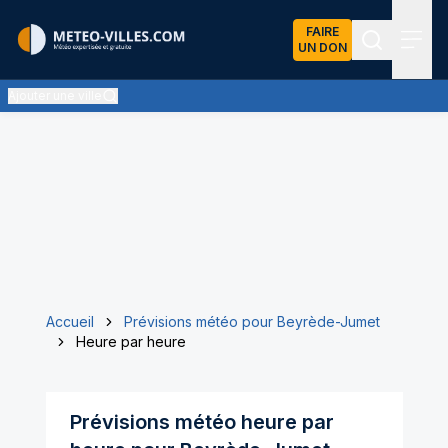
FAIRE
UN DON
Recherch
Menu
Ajouter une ville
Accueil
Prévisions météo pour Beyrède-Jumet
Heure par heure
Prévisions météo heure par