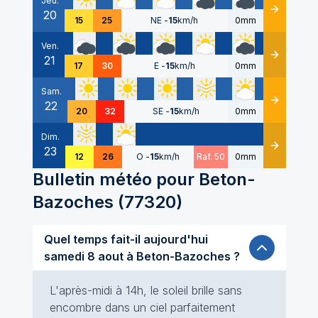
Jeu.
20
Détails
15
25
NE
-
15
km/h
0mm
Ven.
21
Détails
17
30
E
-
15
km/h
0mm
Sam.
22
Détails
20
32
SE
-
15
km/h
0mm
Dim.
23
Détails
12
26
O
-
15
km/h
Raf. 50
0mm
Bulletin météo pour
Beton-
Bazoches
(
77320
)
Quel temps fait-il aujourd'hui
samedi 8 aout à Beton-Bazoches ?
L'après-midi à 14h, le soleil brille sans
encombre dans un ciel parfaitement