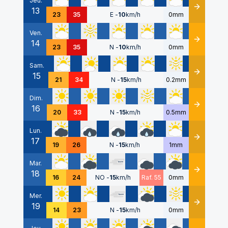
Jeu.
13
Détails
23
35
E
-
10
km/h
0mm
Ven.
14
Détails
23
35
N
-
10
km/h
0mm
Sam.
15
Détails
21
34
N
-
15
km/h
0.2mm
Dim.
16
Détails
20
33
N
-
15
km/h
0.5mm
Lun.
17
Détails
19
26
N
-
15
km/h
1mm
Mar.
18
Détails
16
24
NO
-
15
km/h
Raf. 55
0mm
Mer.
19
Détails
14
23
N
-
15
km/h
0mm