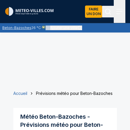
FAIRE
UN DON
Recherch
Menu
Beton-Bazoches
26 °C
Ajouter une ville
Ciel voilé par des nuages d'altitude, ternissant plus o
Accueil
Prévisions météo pour Beton-Bazoches
Météo
Beton-Bazoches
-
Prévisions météo pour
Beton-