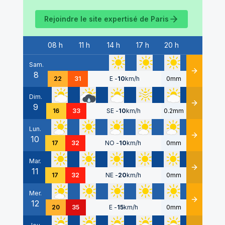
Rejoindre le site expertisé de
Paris
08 h
11 h
14 h
17 h
20 h
Date
Sam.
8
Détails
22
31
E
-
10
km/h
0mm
Dim.
9
Détails
16
33
SE
-
10
km/h
0.2mm
Lun.
10
Détails
17
32
NO
-
10
km/h
0mm
Mar.
11
Détails
17
32
NE
-
20
km/h
0mm
Mer.
12
Détails
20
35
E
-
15
km/h
0mm