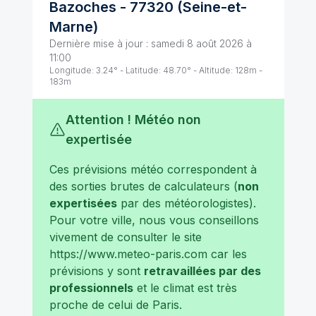
Bazoches
-
77320
(
Seine-et-
Marne
)
Dernière mise à jour :
samedi 8 août 2026 à
11:00
Longitude:
3.24
° - Latitude:
48.70
° - Altitude:
128
m -
183
m
Attention ! Météo non
expertisée
Ces prévisions météo correspondent à
des sorties brutes de calculateurs (
non
expertisées
par des météorologistes).
Pour votre ville, nous vous conseillons
vivement de consulter le site
https://www.meteo-paris.com
car les
prévisions y sont
retravaillées par des
professionnels
et le climat est très
proche de celui de
Paris
.