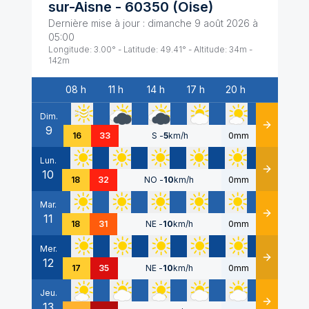
sur-Aisne
-
60350
(
Oise
)
Dernière mise à jour :
dimanche 9 août 2026 à
05:00
Longitude:
3.00
° - Latitude:
49.41
° - Altitude:
34
m -
142
m
08 h
11 h
14 h
17 h
20 h
Date
Dim.
9
Détails
16
33
S
-
5
km/h
0mm
Lun.
10
Détails
18
32
NO
-
10
km/h
0mm
Mar.
11
Détails
18
31
NE
-
10
km/h
0mm
Mer.
12
Détails
17
35
NE
-
10
km/h
0mm
Jeu.
13
Détails