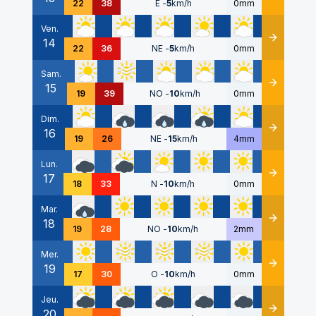
22
38
E
-
5
km/h
0mm
Ven.
14
Détails
22
36
NE
-
5
km/h
0mm
Sam.
15
Détails
19
39
NO
-
10
km/h
0mm
Dim.
16
Détails
19
26
NE
-
15
km/h
4mm
Lun.
17
Détails
18
33
N
-
10
km/h
0mm
Mar.
18
Détails
19
28
NO
-
10
km/h
2mm
Mer.
19
Détails
17
30
O
-
10
km/h
0mm
Jeu.
20
Détails