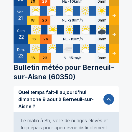
20
29
NE
-
10
km/h
0mm
Ven.
21
Détails
18
26
NE
-
20
km/h
0mm
Sam.
22
Détails
16
26
NE
-
15
km/h
0mm
Dim.
23
Détails
16
23
N
-
15
km/h
0mm
Bulletin météo pour
Berneuil-
sur-Aisne
(
60350
)
Quel temps fait-il aujourd'hui
dimanche 9 aout à Berneuil-sur-
Aisne ?
Le matin à 8h, voile de nuages élevés et
trop épais pour apercevoir distinctement