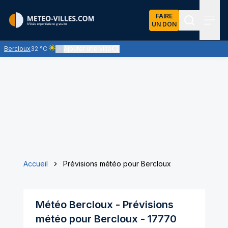
FAIRE
UN DON
Recherch
Menu
Bercloux
32 °C
Ajouter une ville
Ciel clair - quasiment pas de nuages et un soleil omniprésen
Accueil
Prévisions météo pour Bercloux
Météo
Bercloux
- Prévisions
météo pour
Bercloux
-
17770