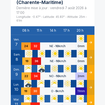
(
Charente-Maritime
)
Dernière mise à jour :
vendredi 7 août 2026 à
17:00
Longitude:
-0.47
° - Latitude:
45.83
° - Altitude:
25
m -
61
m
08 h
11 h
14 h
17 h
20 h
Date
Ven.
7
Détails
24
32
NE
-
10
km/h
0mm
Sam.
8
Détails
19
36
NE
-
10
km/h
0mm
Dim.
9
Détails
22
34
NO
-
10
km/h
2mm
Lun.
10
Détails
19
30
O
-
5
km/h
11mm
Mar.
11
Détails