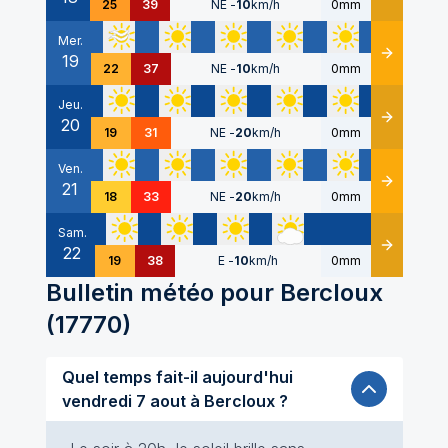
25
39
NE
-
10
km/h
0mm
Mer.
19
Détails
22
37
NE
-
10
km/h
0mm
Jeu.
20
Détails
19
31
NE
-
20
km/h
0mm
Ven.
21
Détails
18
33
NE
-
20
km/h
0mm
Sam.
22
Détails
19
38
E
-
10
km/h
0mm
Bulletin météo pour
Bercloux
(
17770
)
Quel temps fait-il aujourd'hui
vendredi 7 aout à Bercloux ?