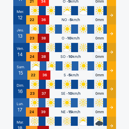
21
34
O
-
5
km/h
0mm
Mer.
12
Détails
22
36
NO
-
5
km/h
0mm
Jeu.
13
Détails
23
38
O
-
10
km/h
0mm
Ven.
14
Détails
24
38
SO
-
10
km/h
0mm
Sam.
15
Détails
22
36
S
-
5
km/h
0mm
Dim.
16
Détails
23
37
SE
-
10
km/h
0mm
Lun.
17
Détails
24
39
NE
-
15
km/h
0mm
Mar.
18
Détails