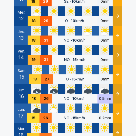
18
29
SE
-
10
km/h
0mm
Mer.
12
Détails
18
29
O
-
10
km/h
0mm
Jeu.
13
Détails
18
31
NO
-
10
km/h
0mm
Ven.
14
Détails
19
31
NO
-
15
km/h
0mm
Sam.
15
Détails
18
27
O
-
15
km/h
0mm
Dim.
16
Détails
18
26
NO
-
10
km/h
0.5mm
Lun.
17
Détails
15
26
NO
-
15
km/h
0.2mm
Mar.
18
Détails