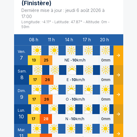
(
Finistère
)
Dernière mise à jour :
jeudi 6 août 2026 à
17:00
Longitude:
-4.11
° - Latitude:
47.87
° - Altitude:
0
m -
59
m
08 h
11 h
14 h
17 h
20 h
Date
Ven.
7
Détails
13
25
NE
-
10
km/h
0mm
Sam.
8
Détails
17
26
E
-
10
km/h
0mm
Dim.
9
Détails
17
26
O
-
10
km/h
0mm
Lun.
10
Détails
17
28
N
-
10
km/h
0mm
Mar.
11
Détails