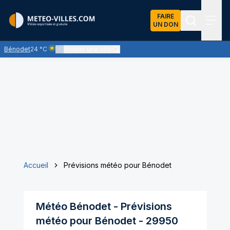
FAIRE
UN DON
Recherch
Menu
Bénodet
24 °C
Ajouter une ville
Ciel clair - quasiment pas de nuages et un soleil omniprésen
Accueil
Prévisions météo pour Bénodet
Météo
Bénodet
- Prévisions
météo pour
Bénodet
-
29950