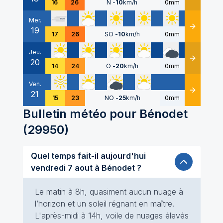
16
26
N
-
10
km/h
0mm
Mer.
19
Détails
17
26
SO
-
10
km/h
0mm
Jeu.
20
Détails
14
24
O
-
20
km/h
0mm
Ven.
21
Détails
15
23
NO
-
25
km/h
0mm
Bulletin météo pour
Bénodet
(
29950
)
Quel temps fait-il aujourd'hui
vendredi 7 aout à Bénodet ?
Le matin à 8h, quasiment aucun nuage à
l’horizon et un soleil régnant en maître.
L'après-midi à 14h, voile de nuages élevés