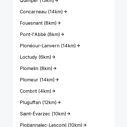
Quimper
(
13km
)
Concarneau
(
14km
)
Fouesnant
(
8km
)
Pont-l'Abbé
(
8km
)
Plonéour-Lanvern
(
14km
)
Loctudy
(
6km
)
Plomelin
(
8km
)
Plomeur
(
14km
)
Combrit
(
4km
)
Pluguffan
(
12km
)
Saint-Évarzec
(
10km
)
Plobannalec-Lesconil
(
10km
)