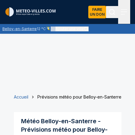
FAIRE
UN DON
Recherch
Menu
Belloy-en-Santerre
12 °C
Ajouter une ville
Ciel voilé par des nuages d'altitude, ternissant plus
Accueil
Prévisions météo pour Belloy-en-Santerre
Météo
Belloy-en-Santerre
-
Prévisions météo pour
Belloy-