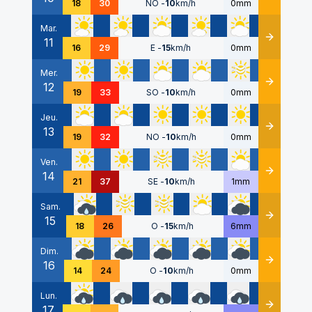
18
30
NO
-
10
km/h
0mm
Mar.
11
Détails
16
29
E
-
15
km/h
0mm
Mer.
12
Détails
19
33
SO
-
10
km/h
0mm
Jeu.
13
Détails
19
32
NO
-
10
km/h
0mm
Ven.
14
Détails
21
37
SE
-
10
km/h
1mm
Sam.
15
Détails
18
26
O
-
15
km/h
6mm
Dim.
16
Détails
14
24
O
-
10
km/h
0mm
Lun.
17
Détails