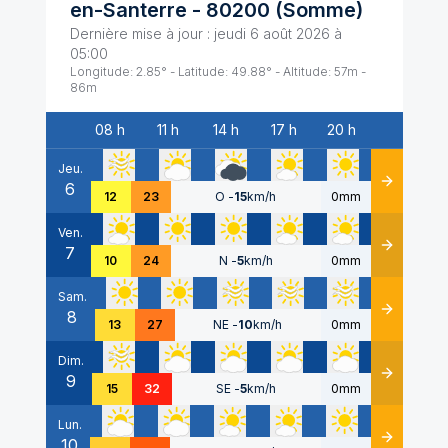
en-Santerre
-
80200
(
Somme
)
Dernière mise à jour :
jeudi 6 août 2026 à
05:00
Longitude:
2.85
° - Latitude:
49.88
° - Altitude:
57
m -
86
m
08 h
11 h
14 h
17 h
20 h
Date
Jeu.
6
Détails
12
23
O
-
15
km/h
0mm
Ven.
7
Détails
10
24
N
-
5
km/h
0mm
Sam.
8
Détails
13
27
NE
-
10
km/h
0mm
Dim.
9
Détails
15
32
SE
-
5
km/h
0mm
Lun.
10
Détails