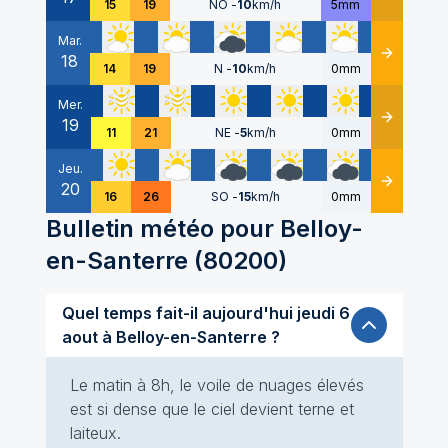
15
19
NO
-
10
km/h
5mm
Mar.
18
Détails
14
19
N
-
10
km/h
0mm
Mer.
19
Détails
11
21
NE
-
5
km/h
0mm
Jeu.
20
Détails
16
26
SO
-
15
km/h
0mm
Bulletin météo pour
Belloy-
en-Santerre
(
80200
)
Quel temps fait-il aujourd'hui jeudi 6
aout à Belloy-en-Santerre ?
Le matin à 8h, le voile de nuages élevés
est si dense que le ciel devient terne et
laiteux.