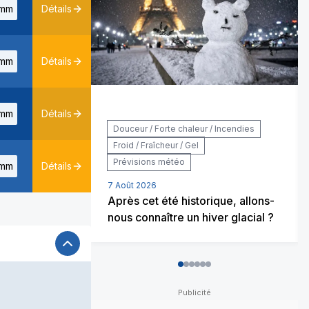
mm
Détails
mm
Détails
mm
Détails
Douceur / Forte chaleur / Incendies
Froid / Fraîcheur / Gel
Prévisions météo
mm
Détails
7 Août 2026
Après cet été historique, allons-
nous connaître un hiver glacial ?
0
1
2
3
4
5