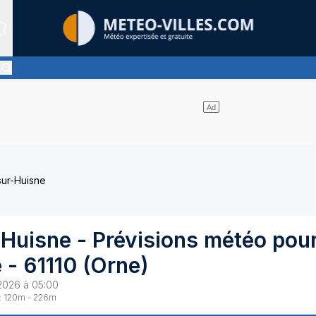
Sites expertis&eacute;s
e
ent pas de nuages
sur-Huisne
-Huisne
- Prévisions météo pou
e
-
61110
(
Orne
)
2026 à 05:00
:
120
m -
226
m