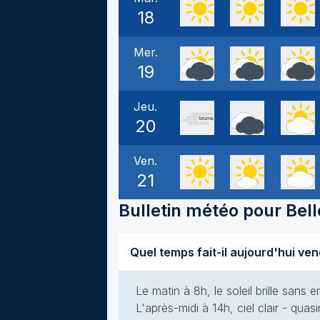
18
Mer.
19
Jeu.
20
Ven.
21
Bulletin météo pour
Bel
Le matin à 8h, le soleil brille san
L'après-midi à 14h, ciel clair - qua