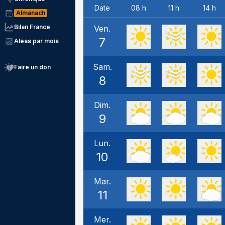
Date
08 h
11 h
14 h
Almanach
Bilan France
Ven.
7
Aléas par mois
Sam.
Faire un don
8
Dim.
9
Lun.
10
Mar.
11
Mer.