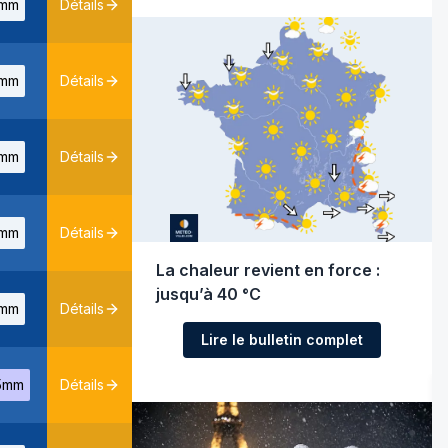
mm
Détails
mm
Détails
mm
Détails
mm
Détails
La chaleur revient en force :
jusqu’à 40 °C
mm
Détails
Lire le bulletin complet
5mm
Détails