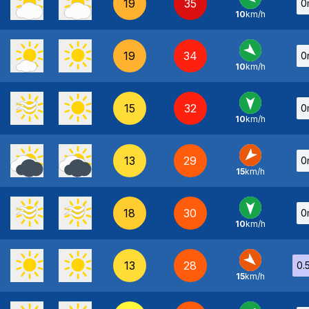
19
35
0
10
km/h
E
-
19
34
0
10
km/h
NO
-
15
32
0
10
km/h
N
-
13
29
0
15
km/h
NE
-
18
30
0
10
km/h
N
-
13
28
0.
15
km/h
NO
-