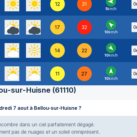
12
31
0
5
km/h
E
-
17
32
0
10
km/h
SE
-
14
22
0
10
km/h
NO
-
11
27
0
10
km/h
S
-
lou-sur-Huisne
(
61110
)
Quel temps fait-il aujourd'hui vendredi 7 aout à Bellou-sur-Huisne ?
s encombre dans un ciel parfaitement dégagé.
siment pas de nuages et un soleil omniprésent.