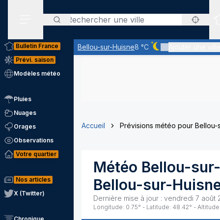
Rechercher
Menu secondaire
Bulletin France
Bellou-sur-Huisne
8 °C
Ajouter une vill
Ciel dégagé - quasim
Prévi. saison
Modèles météo
Pluies
Nuages
Accueil
Prévisions météo pour Bellou-
Orages
Observations
Votre quartier
Météo
Bellou-sur
Nos articles
Bellou-sur-Huisn
X (Twitter)
Dernière mise à jour :
vendredi 7 août 
Longitude:
0.75
° - Latitude:
48.42
° - Altitude
Chronique