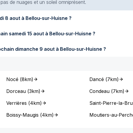
t pas de nuages et un soleil omniprésent.
Quel temps fera-t-il demain samedi 8 aout à Bellou-sur-Huisne ?
Quel temps fera-t-il samedi prochain samedi 15 aout à Bellou-sur-Huisne ?
Quel temps fera-t-il dimanche prochain dimanche 9 aout à Bellou-sur-Huisne ?
Nocé
(
8km
)
Dancé
(
7km
)
Dorceau
(
3km
)
Condeau
(
7km
)
Verrières
(
4km
)
Saint-Pierre-la-Br
Boissy-Maugis
(
4km
)
Moutiers-au-Perch