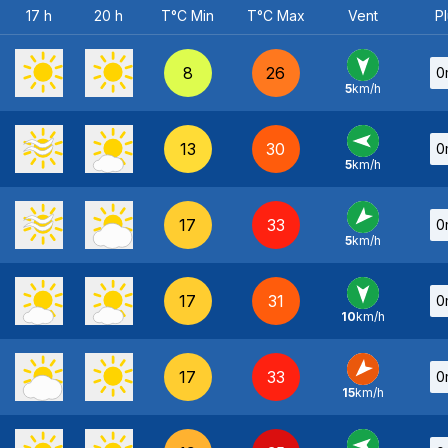
17 h
20 h
T°C Min
T°C Max
Vent
Pl
8
26
0
5
km/h
N
-
13
30
0
5
km/h
E
-
17
33
0
5
km/h
NE
-
17
31
0
10
km/h
N
-
17
33
0
15
km/h
NE
-