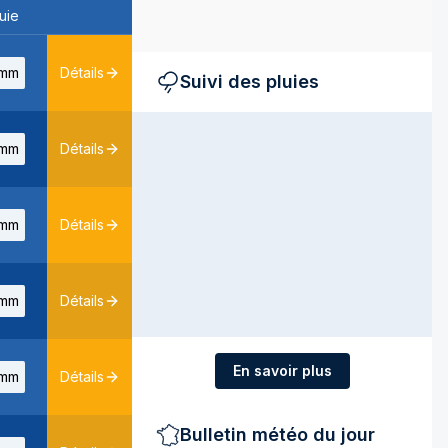
uie
mm
Détails
Suivi des pluies
mm
Détails
mm
Détails
mm
Détails
En savoir plus
mm
Détails
Bulletin météo du jour