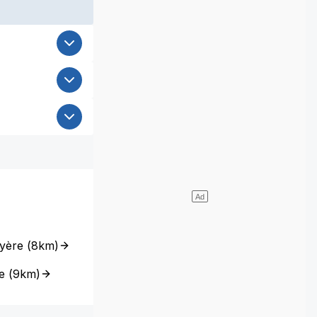
uyère
(
8km
)
e
(
9km
)