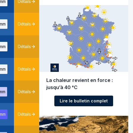
mm
Détails
mm
Détails
mm
Détails
mm
Détails
La chaleur revient en force :
jusqu’à 40 °C
mm
Détails
Lire le bulletin complet
mm
Détails