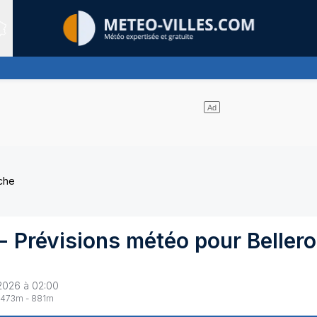
Sites expertis&eacute;s
as de nuages
che
- Prévisions météo pour
Beller
2026 à 02:00
473
m -
881
m