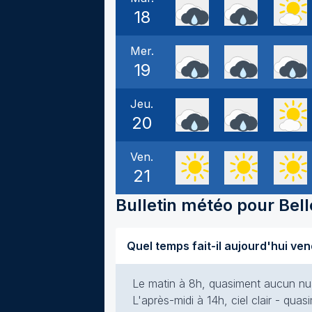
18
Mer.
19
Jeu.
20
Ven.
21
Bulletin météo pour
Bel
Le matin à 8h, quasiment aucun nuag
L'après-midi à 14h, ciel clair - qua