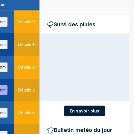
uie
mm
Détails
Suivi des pluies
mm
Détails
mm
Détails
mm
Détails
En savoir plus
mm
Détails
Bulletin météo du jour