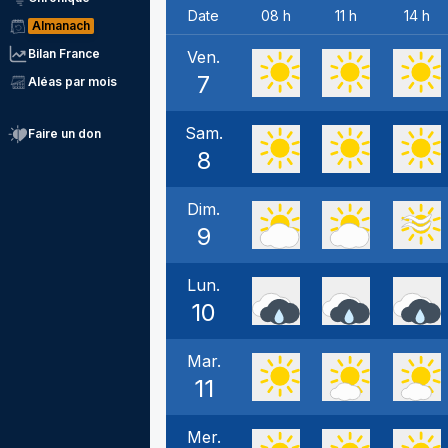
Date
08 h
11 h
14 h
Almanach
Bilan France
Ven.
7
Aléas par mois
Sam.
Faire un don
8
Dim.
9
Lun.
10
Mar.
11
Mer.