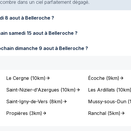
 encombre dans un ciel parfaitement dégagé.
Quel temps fera-t-il demain samedi 8 aout à Belleroche ?
Quel temps fera-t-il samedi prochain samedi 15 aout à Belleroche ?
Quel temps fera-t-il dimanche prochain dimanche 9 aout à Belleroche ?
Le Cergne
(
10km
)
Écoche
(
9km
)
Saint-Nizier-d'Azergues
(
10km
)
Les Ardillats
(
10km
Saint-Igny-de-Vers
(
8km
)
Mussy-sous-Dun
(
Propières
(
3km
)
Ranchal
(
5km
)