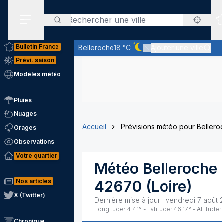
Rechercher
Menu secondaire
Bulletin France
Belleroche
18 °C
Ajouter une ville
Ciel dégagé - quasiment p
Prévi. saison
Modèles météo
Pluies
Nuages
Accueil
Prévisions météo pour Bellero
Orages
Observations
Votre quartier
Météo
Belleroche
Nos articles
42670
(
Loire
)
X (Twitter)
Dernière mise à jour :
vendredi 7 août 
Longitude:
4.41
° - Latitude:
46.17
° - Altitude:
Chronique