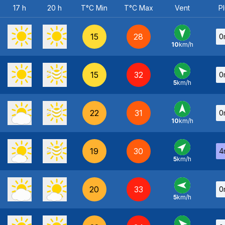
17 h
20 h
T°C Min
T°C Max
Vent
Pl
15
28
0
10
km/h
N
-
15
32
0
5
km/h
SE
-
22
31
0
10
km/h
S
-
19
30
4
5
km/h
SO
-
20
33
0
5
km/h
E
-