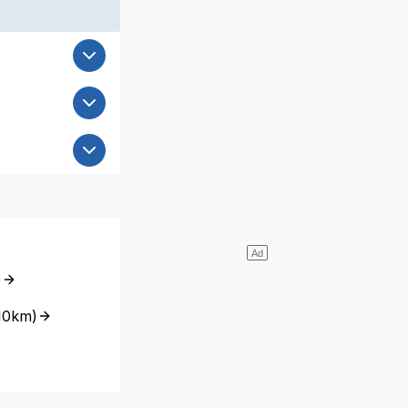
)
10km
)