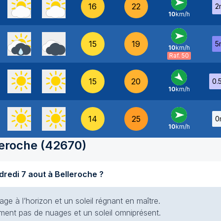
16
22
2
10
km/h
O
-
15
19
5
10
km/h
O
-
Raf. 50
15
20
0.
10
km/h
NO
-
14
25
0
10
km/h
O
-
leroche
(
42670
)
Quel temps fait-il aujourd'hui vendredi 7 aout à Belleroche ?
e à l’horizon et un soleil régnant en maître.
siment pas de nuages et un soleil omniprésent.