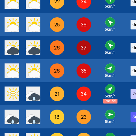
22
34
0
5
km/h
SE
-
25
36
0
5
km/h
SE
-
26
37
0
5
km/h
SE
-
26
35
0
5
km/h
SO
-
21
34
2
5
km/h
SO
-
Raf. 55
18
23
8
5
km/h
O
-