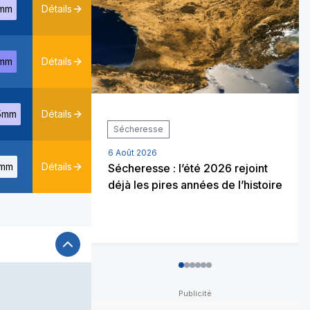
mm
Détails
mm
Détails
5mm
Détails
Sécheresse
6 Août 2026
mm
Détails
Sécheresse : l’été 2026 rejoint
déjà les pires années de l’histoire
0
1
2
3
4
5