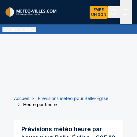
FAIRE
UN DON
Recherch
Menu
Ajouter une ville
Accueil
Prévisions météo pour Belle-Église
Heure par heure
Prévisions météo heure par