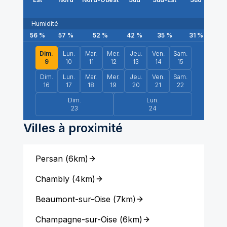
Humidité
56
%
57
%
52
%
42
%
35
%
31
%
31
Dim.
Lun.
Mar.
Mer.
Jeu.
Ven.
Sam.
9
10
11
12
13
14
15
Dim.
Lun.
Mar.
Mer.
Jeu.
Ven.
Sam.
16
17
18
19
20
21
22
Dim.
Lun.
23
24
Villes à proximité
Persan
(
6km
)
Chambly
(
4km
)
Beaumont-sur-Oise
(
7km
)
Champagne-sur-Oise
(
6km
)