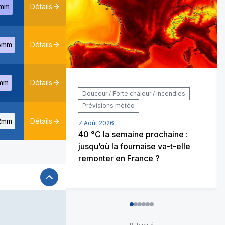
mm
Détails
5mm
Détails
mm
Détails
Douceur / Forte chaleur / Incendies
Prévisions météo
2mm
Détails
7 Août 2026
40 °C la semaine prochaine :
jusqu’où la fournaise va-t-elle
remonter en France ?
0
1
2
3
4
5