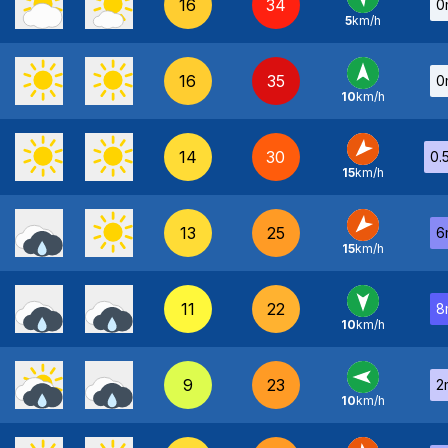
16
34
0
5
km/h
SE
-
16
35
0
10
km/h
S
-
14
30
0.
15
km/h
NE
-
13
25
6
15
km/h
NE
-
11
22
8
10
km/h
N
-
9
23
2
10
km/h
E
-