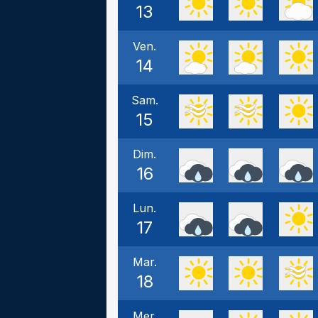
13
Ven.
14
Sam.
15
Dim.
16
Lun.
17
Mar.
18
Mer.