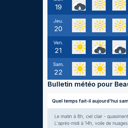
19
Jeu.
20
Ven.
21
Sam.
22
Bulletin météo pour
Bea
Le matin à 8h, ciel clair - quasime
L'après-midi à 14h, voile de nuages 