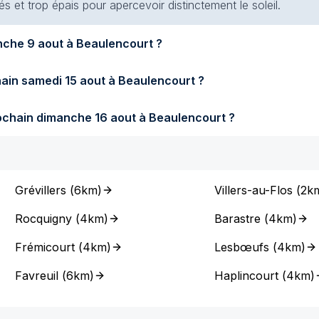
s et trop épais pour apercevoir distinctement le soleil.
Quel temps fera-t-il demain dimanche 9 aout à Beaulencourt ?
Quel temps fera-t-il samedi prochain samedi 15 aout à Beaulencourt ?
Quel temps fera-t-il dimanche prochain dimanche 16 aout à Beaulencourt ?
Grévillers
(
6km
)
Villers-au-Flos
(
2k
Rocquigny
(
4km
)
Barastre
(
4km
)
Frémicourt
(
4km
)
Lesbœufs
(
4km
)
Favreuil
(
6km
)
Haplincourt
(
4km
)