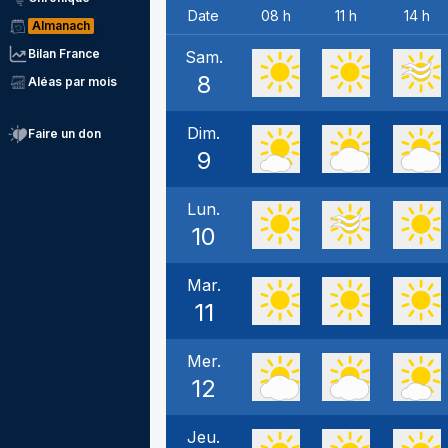
Date
08 h
11 h
14 h
Almanach
Bilan France
Sam.
8
Aléas par mois
Dim.
Faire un don
9
Lun.
10
Mar.
11
Mer.
12
Jeu.