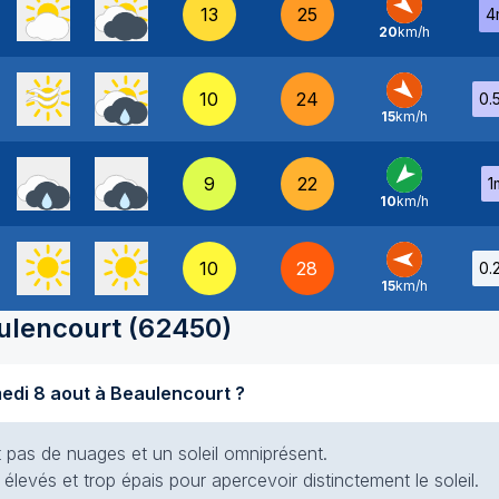
13
25
4
20
km/h
NO
-
10
24
0.
15
km/h
NO
-
9
22
1
10
km/h
NE
-
10
28
0.
15
km/h
E
-
ulencourt
(
62450
)
Quel temps fait-il aujourd'hui samedi 8 aout à Beaulencourt ?
nt pas de nuages et un soleil omniprésent.
élevés et trop épais pour apercevoir distinctement le soleil.