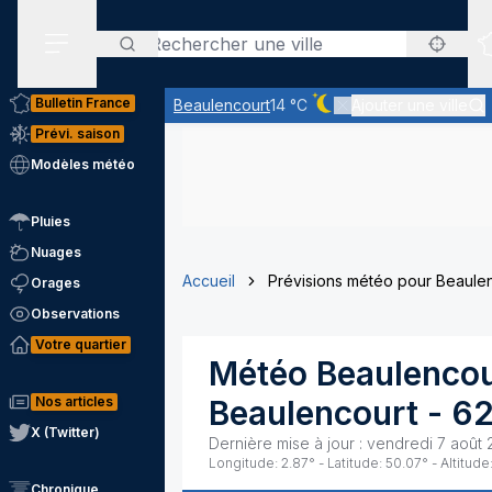
Rechercher
Menu secondaire
Bulletin France
Beaulencourt
14 °C
Ajouter une ville
Ciel dégagé - quasiment
Prévi. saison
Modèles météo
Pluies
Nuages
Accueil
Prévisions météo pour Beaule
Orages
Observations
Votre quartier
Météo
Beaulencou
Nos articles
Beaulencourt
-
6
X (Twitter)
Dernière mise à jour :
vendredi 7 août 
Longitude:
2.87
° - Latitude:
50.07
° - Altitude
Chronique