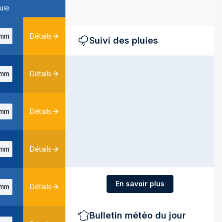
uie
mm
Détails
Suivi des pluies
mm
Détails
mm
Détails
mm
Détails
En savoir plus
mm
Détails
Bulletin météo du jour