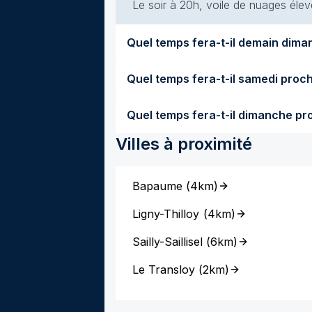
Le soir à 20h, voile de nuages élevé
Villes à proximité
Bapaume
(
4km
)
Ligny-Thilloy
(
4km
)
Sailly-Saillisel
(
6km
)
Le Transloy
(
2km
)