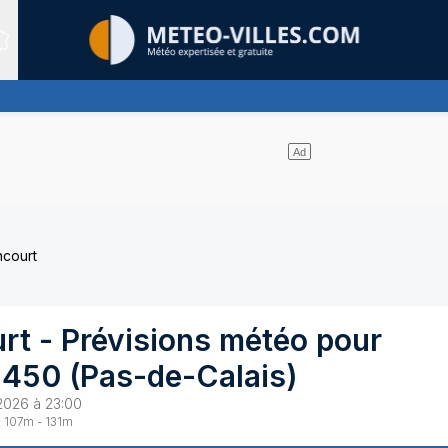
Sites expertis&eacute;s
 pas de nuages
ncourt
rt
- Prévisions météo pour
2450
(
Pas-de-Calais
)
2026 à 23:00
:
107
m -
131
m