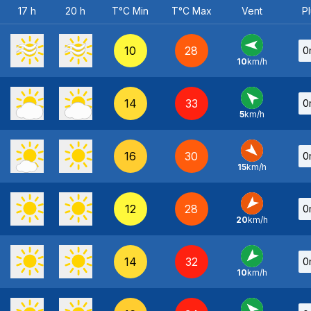
17 h
20 h
T°C Min
T°C Max
Vent
Pl
10
28
0
10
km/h
E
-
14
33
0
5
km/h
SE
-
16
30
0
15
km/h
NO
-
12
28
0
20
km/h
NE
-
14
32
0
10
km/h
NE
-