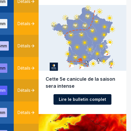
mm
Détails
mm
Détails
5mm
Détails
mm
Détails
Cette 5e canicule de la saison
sera intense
mm
Détails
Lire le bulletin complet
mm
Détails