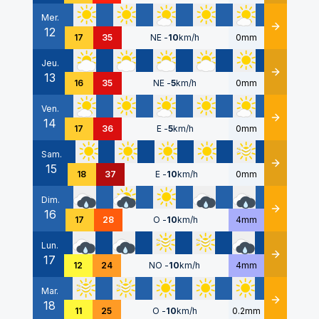
Mer.
12
Détails
17
35
NE
-
10
km/h
0mm
Jeu.
13
Détails
16
35
NE
-
5
km/h
0mm
Ven.
14
Détails
17
36
E
-
5
km/h
0mm
Sam.
15
Détails
18
37
E
-
10
km/h
0mm
Dim.
16
Détails
17
28
O
-
10
km/h
4mm
Lun.
17
Détails
12
24
NO
-
10
km/h
4mm
Mar.
18
Détails
11
25
O
-
10
km/h
0.2mm