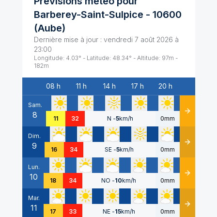
Prévisions météo pour
Barberey-Saint-Sulpice
-
10600
(
Aube
)
Dernière mise à jour :
vendredi 7 août 2026 à
23:00
Longitude:
4.03
° - Latitude:
48.34
° - Altitude:
97
m -
182
m
08 h
11 h
14 h
17 h
20 h
Date
Sam.
8
Détails
11
32
N
-
5
km/h
0mm
Dim.
9
Détails
16
34
SE
-
5
km/h
0mm
Lun.
10
Détails
18
34
NO
-
10
km/h
0mm
Mar.
11
Détails
17
33
NE
-
15
km/h
0mm