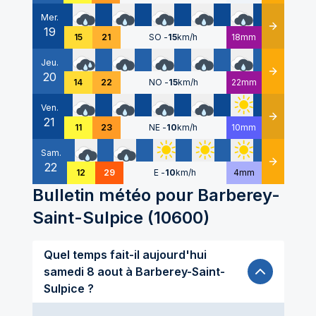
Mer.
19
Détails
15
21
SO
-
15
km/h
18mm
Jeu.
20
Détails
14
22
NO
-
15
km/h
22mm
Ven.
21
Détails
11
23
NE
-
10
km/h
10mm
Sam.
22
Détails
12
29
E
-
10
km/h
4mm
Bulletin météo pour
Barberey-
Saint-Sulpice
(
10600
)
Quel temps fait-il aujourd'hui
samedi 8 aout à Barberey-Saint-
Sulpice ?