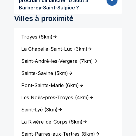
prochain dimanche 16 aout à
Barberey-Saint-Sulpice ?
Villes à proximité
Troyes
(
6km
)
La Chapelle-Saint-Luc
(
3km
)
Saint-André-les-Vergers
(
7km
)
Sainte-Savine
(
5km
)
Pont-Sainte-Marie
(
6km
)
Les Noës-près-Troyes
(
4km
)
Saint-Lyé
(
3km
)
La Rivière-de-Corps
(
6km
)
Saint-Parres-aux-Tertres
(
8km
)