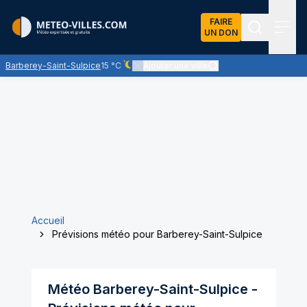
FAIRE
UN DON
Recherch
Menu
Barberey-Saint-Sulpice
15 °C
Ajouter une ville
Ciel dégagé - quasiment pas de nuages
Accueil
Prévisions météo pour Barberey-Saint-Sulpice
Météo
Barberey-Saint-Sulpice
-