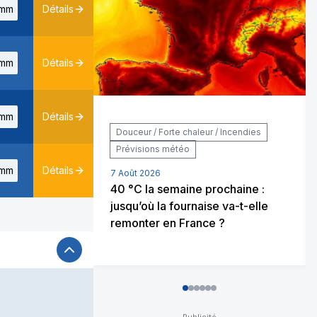
mm
Détails
mm
Détails
mm
Détails
Douceur / Forte chaleur / Incendies
Prévisions météo
mm
Détails
7 Août 2026
40 °C la semaine prochaine :
jusqu’où la fournaise va-t-elle
remonter en France ?
0
1
2
3
4
5