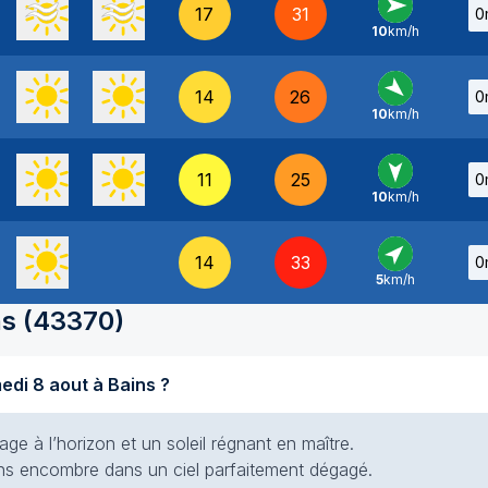
17
31
0
10
km/h
O
-
14
26
0
10
km/h
NO
-
11
25
0
10
km/h
N
-
14
33
0
5
km/h
SO
-
ns
(
43370
)
Quel temps fait-il aujourd'hui samedi 8 aout à Bains ?
e à l’horizon et un soleil régnant en maître.
 sans encombre dans un ciel parfaitement dégagé.