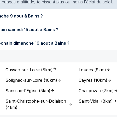
s nuages d'altitude, ternissant plus ou moins l'éclat du soleil.
Quel temps fera-t-il demain dimanche 9 aout à Bains ?
Quel temps fera-t-il samedi prochain samedi 15 aout à Bains ?
Quel temps fera-t-il dimanche prochain dimanche 16 aout à Bains ?
Cussac-sur-Loire
(
8km
)
Loudes
(
9km
)
Solignac-sur-Loire
(
10km
)
Cayres
(
10km
)
Sanssac-l'Église
(
5km
)
Chaspuzac
(
7km
)
Saint-Christophe-sur-Dolaison
Saint-Vidal
(
8km
)
(
4km
)