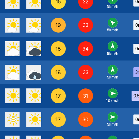
15
32
0
5
km/h
SE
-
19
33
0
5
km/h
SE
-
18
34
0
5
km/h
S
-
18
33
3
5
km/h
S
-
17
31
0.
10
km/h
O
-
17
30
0
5
km/h
O
-