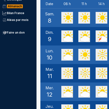
Date
08 h
11 h
14 h
Almanach
Bilan France
Sam.
8
Aléas par mois
Dim.
Faire un don
9
Lun.
10
Mar.
11
Mer.
12
Jeu.