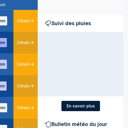
uie
mm
Détails
Suivi des pluies
mm
Détails
mm
Détails
mm
Détails
En savoir plus
mm
Détails
Bulletin météo du jour