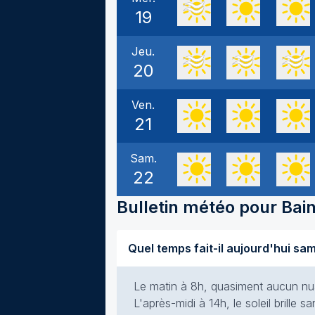
19
Jeu.
20
Ven.
21
Sam.
22
Bulletin météo pour
Bai
Le matin à 8h, quasiment aucun nuag
L'après-midi à 14h, le soleil brille