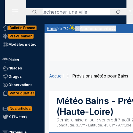
Rechercher
Menu secondaire
Bulletin France
Bains
25 °C
Ajouter une ville
Ciel clair - quasiment pas de nua
Prévi. saison
Modèles météo
Pluies
Nuages
Accueil
Prévisions météo pour Bains
Orages
Observations
Votre quartier
Météo
Bains
- Pré
Nos articles
(
Haute-Loire
)
X (Twitter)
Dernière mise à jour :
vendredi 7 août 
Longitude:
3.77
° - Latitude:
45.01
° - Altitude:
Chronique