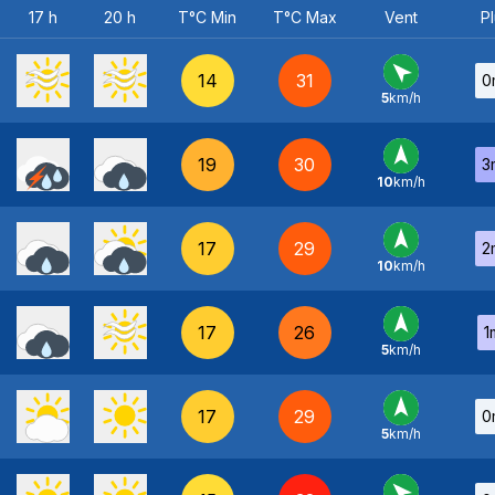
17 h
20 h
T°C Min
T°C Max
Vent
Pl
14
31
0
5
km/h
SE
-
19
30
3
10
km/h
S
-
17
29
2
10
km/h
S
-
17
26
1
5
km/h
S
-
17
29
0
5
km/h
S
-