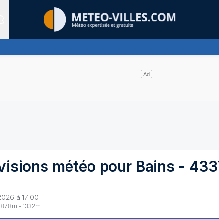
Sites expertis&eacute;s
ges et un soleil omniprésent
visions météo pour
Bains
-
433
2026 à 17:00
878
m -
1332
m