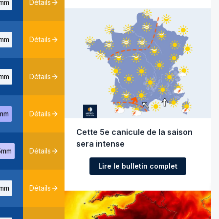
mm
Détails
mm
Détails
mm
Détails
mm
Détails
Cette 5e canicule de la saison
sera intense
5mm
Détails
Lire le bulletin complet
mm
Détails