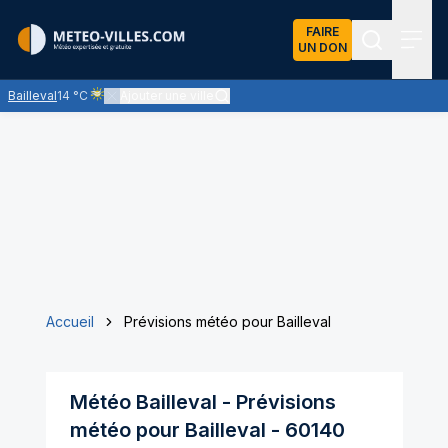
FAIRE
UN DON
Recherch
Menu
Bailleval
14 °C
Ajouter une ville
Ciel voilé par des nuages d'altitude, ternissant plus ou moins l
Accueil
Prévisions météo pour Bailleval
Météo
Bailleval
- Prévisions
météo pour
Bailleval
-
60140