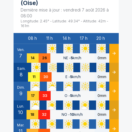
(
Oise
)
Dernière mise à jour :
vendredi 7 août 2026 à
08:00
Longitude:
2.45
° - Latitude:
49.34
° - Altitude:
42
m -
161
m
08 h
11 h
14 h
17 h
20 h
Date
Ven.
7
Détails
14
26
NE
-
5
km/h
0mm
Sam.
8
Détails
11
30
E
-
5
km/h
0mm
Dim.
9
Détails
17
33
O
-
5
km/h
0mm
Lun.
10
Détails
18
32
NO
-
10
km/h
0mm
Mar.
11
Détails