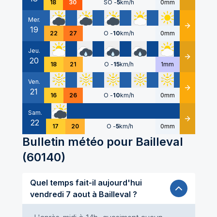
18
30
SO
-
5
km/h
0mm
Mer.
19
Détails
22
27
O
-
10
km/h
0mm
Jeu.
20
Détails
18
21
O
-
15
km/h
1mm
Ven.
21
Détails
16
26
O
-
10
km/h
0mm
Sam.
22
Détails
17
20
O
-
5
km/h
0mm
Bulletin météo pour
Bailleval
(
60140
)
Quel temps fait-il aujourd'hui
vendredi 7 aout à Bailleval ?