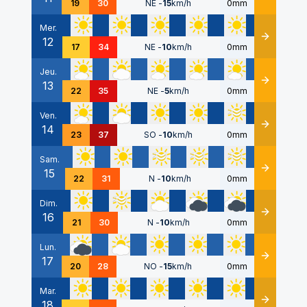
19
30
NE
-
15
km/h
0mm
Mer.
12
Détails
17
34
NE
-
10
km/h
0mm
Jeu.
13
Détails
22
35
NE
-
5
km/h
0mm
Ven.
14
Détails
23
37
SO
-
10
km/h
0mm
Sam.
15
Détails
22
31
N
-
10
km/h
0mm
Dim.
16
Détails
21
30
N
-
10
km/h
0mm
Lun.
17
Détails
20
28
NO
-
15
km/h
0mm
Mar.
18
Détails