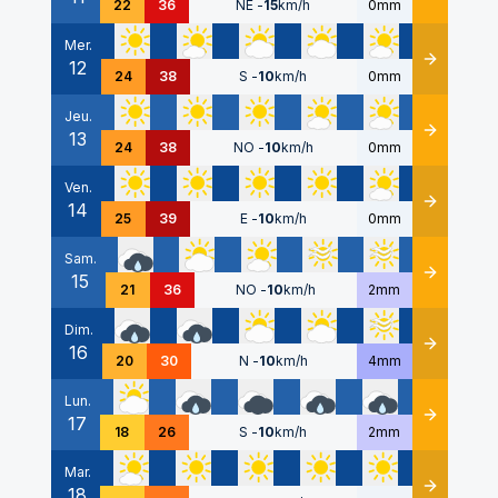
22
36
NE
-
15
km/h
0mm
Mer.
12
Détails
24
38
S
-
10
km/h
0mm
Jeu.
13
Détails
24
38
NO
-
10
km/h
0mm
Ven.
14
Détails
25
39
E
-
10
km/h
0mm
Sam.
15
Détails
21
36
NO
-
10
km/h
2mm
Dim.
16
Détails
20
30
N
-
10
km/h
4mm
Lun.
17
Détails
18
26
S
-
10
km/h
2mm
Mar.
18
Détails