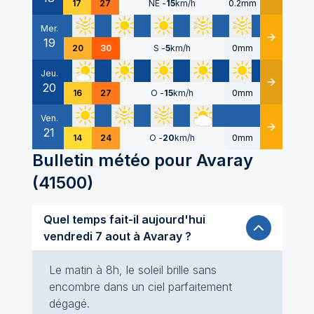
17
27
NE
-
15
km/h
0.2mm
Mer.
19
Détails
20
30
S
-
5
km/h
0mm
Jeu.
20
Détails
16
27
O
-
15
km/h
0mm
Ven.
21
Détails
14
24
O
-
20
km/h
0mm
Bulletin météo pour
Avaray
(
41500
)
Quel temps fait-il aujourd'hui
vendredi 7 aout à Avaray ?
Le matin à 8h, le soleil brille sans
encombre dans un ciel parfaitement
dégagé.