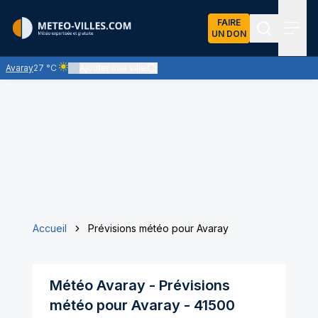
FAIRE
UN DON
Recherch
Menu
Avaray
27 °C
Ajouter une ville
Ciel clair - quasiment pas de nuages et un soleil omniprésent
Accueil
Prévisions météo pour Avaray
Météo
Avaray
- Prévisions
météo pour
Avaray
-
41500