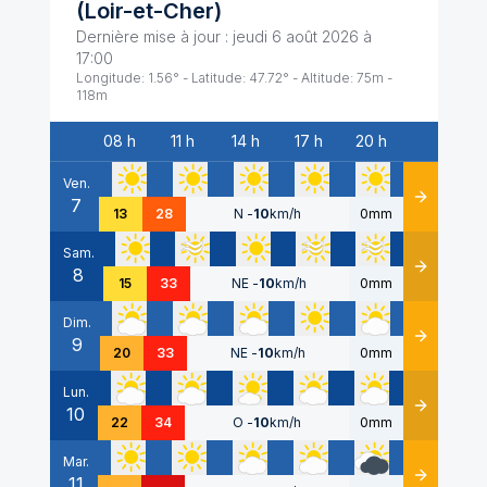
(
Loir-et-Cher
)
Dernière mise à jour :
jeudi 6 août 2026 à
17:00
Longitude:
1.56
° - Latitude:
47.72
° - Altitude:
75
m -
118
m
08 h
11 h
14 h
17 h
20 h
Date
Ven.
7
Détails
13
28
N
-
10
km/h
0mm
Sam.
8
Détails
15
33
NE
-
10
km/h
0mm
Dim.
9
Détails
20
33
NE
-
10
km/h
0mm
Lun.
10
Détails
22
34
O
-
10
km/h
0mm
Mar.
11
Détails