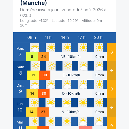
(
Manche
)
Dernière mise à jour :
vendredi 7 août 2026 à
02:00
Longitude:
-1.32
° - Latitude:
49.29
° - Altitude:
0
m -
26
m
08 h
11 h
14 h
17 h
20 h
Date
Ven.
7
Détails
8
24
NE
-
10
km/h
0mm
Sam.
8
Détails
11
30
E
-
10
km/h
0mm
Dim.
9
Détails
14
30
O
-
10
km/h
0mm
Lun.
10
Détails
14
27
N
-
10
km/h
0mm
Mar.
11
Détails