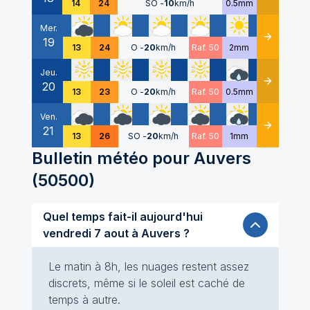
14
24
SO
-
10
km/h
0.5mm
Mer.
19
Détails
13
24
O
-
20
km/h
Raf. 50
2mm
Jeu.
20
Détails
13
23
O
-
20
km/h
Raf. 50
0.5mm
Ven.
21
Détails
13
26
SO
-
20
km/h
Raf. 50
1mm
Bulletin météo pour
Auvers
(
50500
)
Quel temps fait-il aujourd'hui
vendredi 7 aout à Auvers ?
Le matin à 8h, les nuages restent assez
discrets, même si le soleil est caché de
temps à autre.