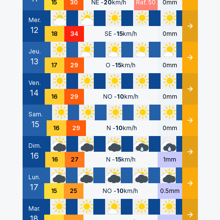
15
30
NE
-
20
km/h
Raf. 50
0mm
Mer.
12
Détails
18
34
SE
-
15
km/h
0mm
Jeu.
13
Détails
17
29
O
-
15
km/h
0mm
Ven.
14
Détails
16
29
NO
-
10
km/h
0mm
Sam.
15
Détails
16
29
N
-
10
km/h
0mm
Dim.
16
Détails
16
27
N
-
15
km/h
1mm
Lun.
17
Détails
15
25
NO
-
10
km/h
0.5mm
Mar.
18
Détails