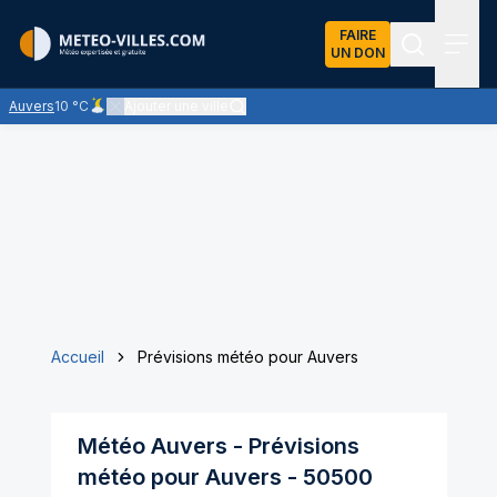
FAIRE
UN DON
Recherch
Menu
Auvers
10 °C
Ajouter une ville
Ciel peu nuageux - les éclaircies dominent largement
Accueil
Prévisions météo pour Auvers
Météo
Auvers
- Prévisions
météo pour
Auvers
-
50500