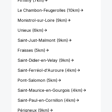
Firminy
(
7km
)
Le Chambon-Feugerolles
(
10km
)
Monistrol-sur-Loire
(
9km
)
Unieux
(
6km
)
Saint-Just-Malmont
(
9km
)
Fraisses
(
5km
)
Saint-Didier-en-Velay
(
9km
)
Saint-Ferréol-d'Auroure
(
4km
)
Pont-Salomon
(
5km
)
Saint-Maurice-en-Gourgois
(
4km
)
Saint-Paul-en-Cornillon
(
4km
)
Périgneux
(
9km
)