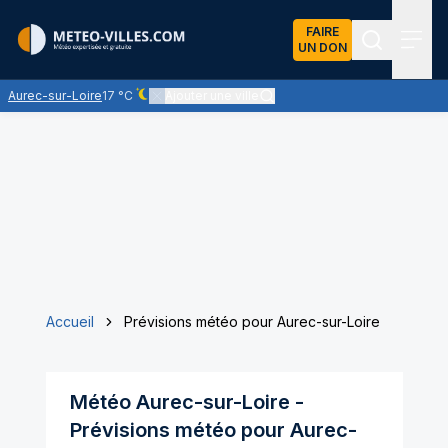
FAIRE
UN DON
Recherch
Menu
Aurec-sur-Loire
17 °C
Ajouter une ville
Ciel dégagé - quasiment pas de nuages
Accueil
Prévisions météo pour Aurec-sur-Loire
Météo
Aurec-sur-Loire
-
Prévisions météo pour
Aurec-