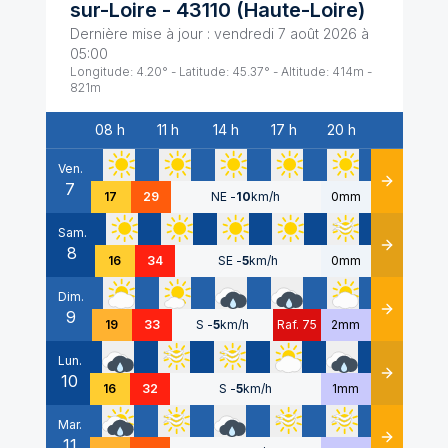
sur-Loire
-
43110
(
Haute-Loire
)
Dernière mise à jour :
vendredi 7 août 2026 à
05:00
Longitude:
4.20
° - Latitude:
45.37
° - Altitude:
414
m -
821
m
08 h
11 h
14 h
17 h
20 h
Date
Ven.
7
Détails
17
29
NE
-
10
km/h
0mm
Sam.
8
Détails
16
34
SE
-
5
km/h
0mm
Dim.
9
Détails
19
33
S
-
5
km/h
Raf. 75
2mm
Lun.
10
Détails
16
32
S
-
5
km/h
1mm
Mar.
11
Détails