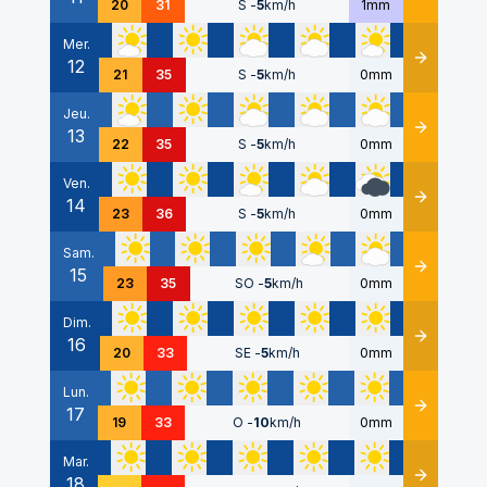
20
31
S
-
5
km/h
1mm
Mer.
12
Détails
21
35
S
-
5
km/h
0mm
Jeu.
13
Détails
22
35
S
-
5
km/h
0mm
Ven.
14
Détails
23
36
S
-
5
km/h
0mm
Sam.
15
Détails
23
35
SO
-
5
km/h
0mm
Dim.
16
Détails
20
33
SE
-
5
km/h
0mm
Lun.
17
Détails
19
33
O
-
10
km/h
0mm
Mar.
18
Détails