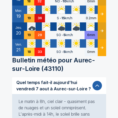
18
32
NO
-
10
km/h
0mm
Mer.
19
Détails
19
36
S
-
15
km/h
0.2mm
Jeu.
20
Détails
19
29
SO
-
5
km/h
6mm
Ven.
21
Détails
18
33
SO
-
5
km/h
0mm
Bulletin météo pour
Aurec-
sur-Loire
(
43110
)
Quel temps fait-il aujourd'hui
vendredi 7 aout à Aurec-sur-Loire ?
Le matin à 8h, ciel clair - quasiment pas
de nuages et un soleil omniprésent.
L'après-midi à 14h, le soleil brille sans