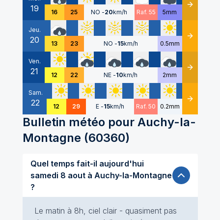
19
Détails
16
25
NO
-
20
km/h
Raf. 55
5mm
Jeu.
20
Détails
13
23
NO
-
15
km/h
0.5mm
Ven.
21
Détails
12
22
NE
-
10
km/h
2mm
Sam.
22
Détails
12
29
E
-
15
km/h
Raf. 50
0.2mm
Bulletin météo pour
Auchy-la-
Montagne
(
60360
)
Quel temps fait-il aujourd'hui
samedi 8 aout à Auchy-la-Montagne
?
Le matin à 8h, ciel clair - quasiment pas