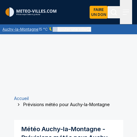
FAIRE
UN DON
Recherch
Menu
Auchy-la-Montagne
15 °C
Ajouter une ville
Ciel dégagé - quasiment pas de nuages
Accueil
Prévisions météo pour Auchy-la-Montagne
Météo
Auchy-la-Montagne
-