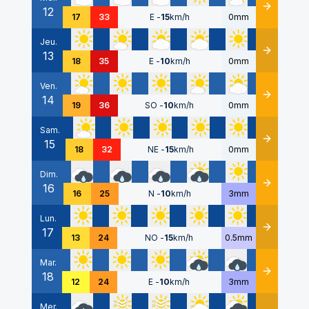
12
Détails
17
33
E
-
15
km/h
0mm
Jeu.
13
Détails
18
35
E
-
10
km/h
0mm
Ven.
14
Détails
19
36
SO
-
10
km/h
0mm
Sam.
15
Détails
18
32
NE
-
15
km/h
0mm
Dim.
16
Détails
16
25
N
-
10
km/h
3mm
Lun.
17
Détails
13
24
NO
-
15
km/h
0.5mm
Mar.
18
Détails
12
24
E
-
10
km/h
3mm
Mer.