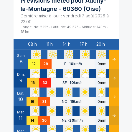
Prévisions météo pour
Auchy-
la-Montagne
-
60360
(
Oise
)
Dernière mise à jour :
vendredi 7 août 2026 à
23:00
Longitude:
2.12
° - Latitude:
49.57
° - Altitude:
143
m -
181
m
08 h
11 h
14 h
17 h
20 h
Date
Sam.
8
Détails
12
29
E
-
10
km/h
0mm
Dim.
9
Détails
16
33
SE
-
10
km/h
0mm
Lun.
10
Détails
16
31
NO
-
15
km/h
0mm
Mar.
11
Détails
14
30
NE
-
20
km/h
0mm
Mer.