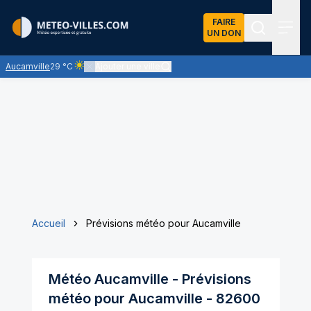
FAIRE
UN DON
Recherch
Menu
Aucamville
29 °C
Ajouter une ville
Ciel clair - quasiment pas de nuages et un soleil omniprés
Accueil
Prévisions météo pour Aucamville
Météo
Aucamville
- Prévisions
météo pour
Aucamville
-
82600