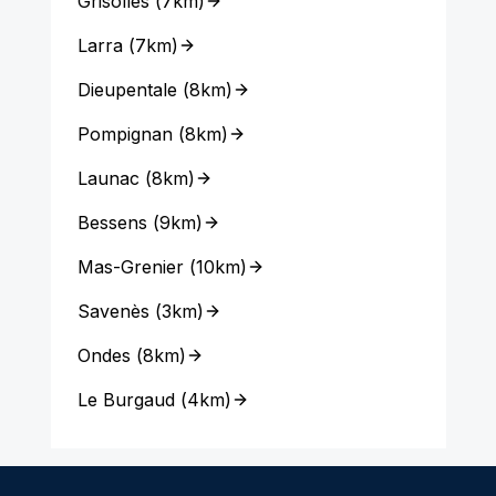
Grisolles
(
7km
)
Larra
(
7km
)
Dieupentale
(
8km
)
Pompignan
(
8km
)
Launac
(
8km
)
Bessens
(
9km
)
Mas-Grenier
(
10km
)
Savenès
(
3km
)
Ondes
(
8km
)
Le Burgaud
(
4km
)