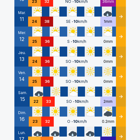
23
32
NO
-
10
km/h
36mm
Mar.
11
Détails
24
38
SE
-
10
km/h
1mm
Mer.
12
Détails
25
36
S
-
10
km/h
0mm
Jeu.
13
Détails
24
36
SO
-
10
km/h
0mm
Ven.
14
Détails
25
36
SO
-
10
km/h
0mm
Sam.
15
Détails
22
33
SO
-
10
km/h
2mm
Dim.
16
Détails
23
32
O
-
10
km/h
0.2mm
Lun.
17
Détails