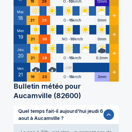
19
26
O
-
10
km/h
12mm
Mar.
18
Détails
21
29
O
-
15
km/h
0mm
Mer.
19
Détails
21
30
NO
-
10
km/h
0mm
Jeu.
20
Détails
21
28
O
-
15
km/h
0.2mm
Ven.
21
Détails
19
23
O
-
15
km/h
3mm
Bulletin météo pour
Aucamville
(
82600
)
Quel temps fait-il aujourd'hui jeudi 6
aout à Aucamville ?