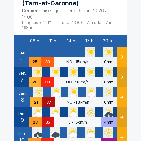
(
Tarn-et-Garonne
)
Dernière mise à jour :
jeudi 6 août 2026 à
14:00
Longitude:
1.21
° - Latitude:
43.80
° - Altitude:
97
m -
168
m
08 h
11 h
14 h
17 h
20 h
Date
Jeu.
6
Détails
25
30
NO
-
15
km/h
0mm
Ven.
7
Détails
20
33
NO
-
10
km/h
0mm
Sam.
8
Détails
21
37
NO
-
10
km/h
0mm
Dim.
9
Détails
23
35
S
-
15
km/h
4mm
Lun.
10
Détails