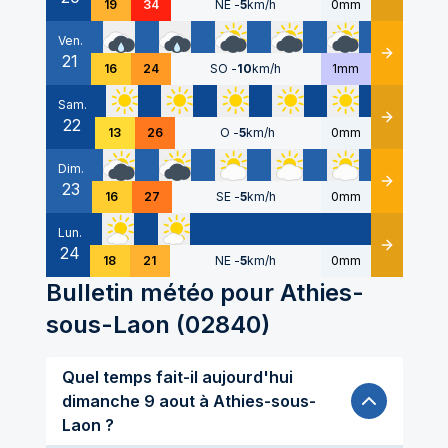
19
34
NE
-
5
km/h
0mm
Ven.
21
Détails
16
24
SO
-
10
km/h
1mm
Sam.
22
Détails
13
26
O
-
5
km/h
0mm
Dim.
23
Détails
16
27
SE
-
5
km/h
0mm
Lun.
24
Détails
18
21
NE
-
5
km/h
0mm
Bulletin météo pour
Athies-
sous-Laon
(
02840
)
Quel temps fait-il aujourd'hui
dimanche 9 aout à Athies-sous-
Laon ?