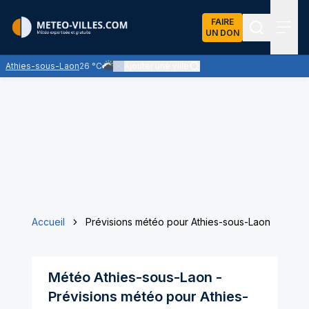
FAIRE
UN DON
Recherch
Menu
Athies-sous-Laon
26 °C
Ajouter une ville
Ciel très nuageux - les nuages l'emportent sur les é
Accueil
Prévisions météo pour Athies-sous-Laon
Météo
Athies-sous-Laon
-
Prévisions météo pour
Athies-