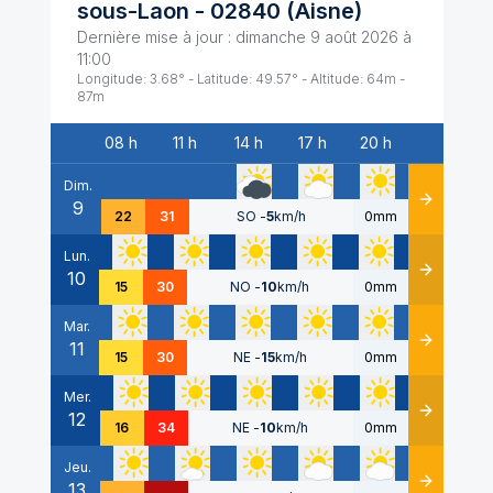
sous-Laon
-
02840
(
Aisne
)
Dernière mise à jour :
dimanche 9 août 2026 à
11:00
Longitude:
3.68
° - Latitude:
49.57
° - Altitude:
64
m -
87
m
08 h
11 h
14 h
17 h
20 h
Date
Dim.
9
Détails
22
31
SO
-
5
km/h
0mm
Lun.
10
Détails
15
30
NO
-
10
km/h
0mm
Mar.
11
Détails
15
30
NE
-
15
km/h
0mm
Mer.
12
Détails
16
34
NE
-
10
km/h
0mm
Jeu.
13
Détails