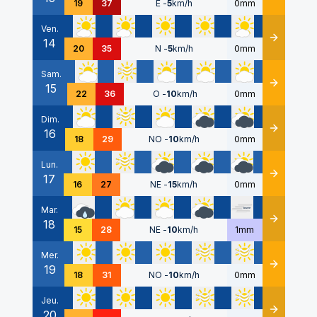
19
37
E
-
5
km/h
0mm
Ven.
14
Détails
20
35
N
-
5
km/h
0mm
Sam.
15
Détails
22
36
O
-
10
km/h
0mm
Dim.
16
Détails
18
29
NO
-
10
km/h
0mm
Lun.
17
Détails
16
27
NE
-
15
km/h
0mm
Mar.
18
Détails
15
28
NE
-
10
km/h
1mm
Mer.
19
Détails
18
31
NO
-
10
km/h
0mm
Jeu.
20
Détails