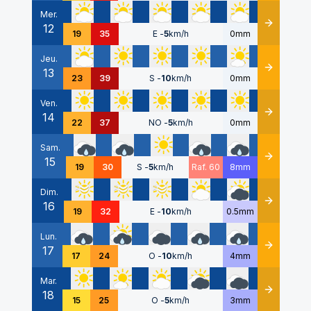
Mer.
12
Détails
19
35
E
-
5
km/h
0mm
Jeu.
13
Détails
23
39
S
-
10
km/h
0mm
Ven.
14
Détails
22
37
NO
-
5
km/h
0mm
Sam.
15
Détails
19
30
S
-
5
km/h
Raf. 60
8mm
Dim.
16
Détails
19
32
E
-
10
km/h
0.5mm
Lun.
17
Détails
17
24
O
-
10
km/h
4mm
Mar.
18
Détails
15
25
O
-
5
km/h
3mm