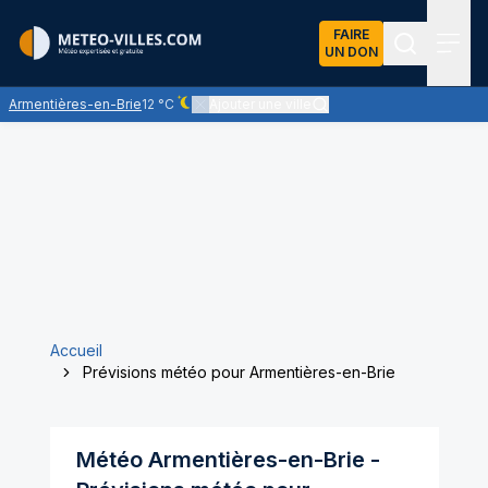
FAIRE
UN DON
Recherch
Menu
Armentières-en-Brie
12 °C
Ajouter une ville
Ciel dégagé - quasiment pas de nuages
Accueil
Prévisions météo pour Armentières-en-Brie
Météo
Armentières-en-Brie
-