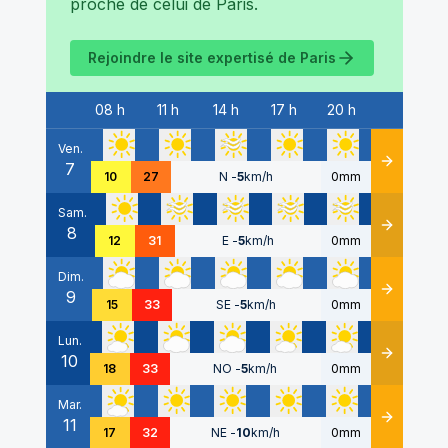
proche de celui de
Paris
.
Rejoindre le site expertisé de
Paris
08 h
11 h
14 h
17 h
20 h
Date
Ven.
7
Détails
10
27
N
-
5
km/h
0mm
Sam.
8
Détails
12
31
E
-
5
km/h
0mm
Dim.
9
Détails
15
33
SE
-
5
km/h
0mm
Lun.
10
Détails
18
33
NO
-
5
km/h
0mm
Mar.
11
Détails
17
32
NE
-
10
km/h
0mm