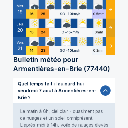
Mer.
19
Détails
16
25
SO
-
10
km/h
0.5mm
Jeu.
20
Détails
15
24
O
-
15
km/h
0mm
Ven.
21
Détails
14
23
SO
-
10
km/h
0.2mm
Bulletin météo pour
Armentières-en-Brie
(
77440
)
Quel temps fait-il aujourd'hui
vendredi 7 aout à Armentières-en-
Brie ?
Le matin à 8h, ciel clair - quasiment pas
de nuages et un soleil omniprésent.
L'après-midi à 14h, voile de nuages élevés