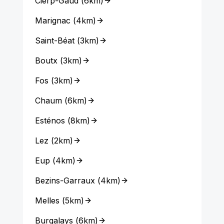
Cierp-Gaud
(
6km
)
Marignac
(
4km
)
Saint-Béat
(
3km
)
Boutx
(
3km
)
Fos
(
3km
)
Chaum
(
6km
)
Esténos
(
8km
)
Lez
(
2km
)
Eup
(
4km
)
Bezins-Garraux
(
4km
)
Melles
(
5km
)
Burgalays
(
6km
)