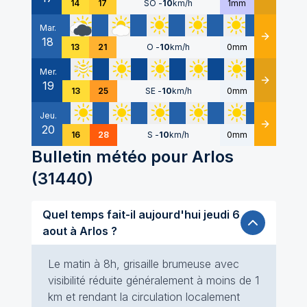
14
17
SO
-
10
km/h
1mm
Mar.
18
Détails
13
21
O
-
10
km/h
0mm
Mer.
19
Détails
13
25
SE
-
10
km/h
0mm
Jeu.
20
Détails
16
28
S
-
10
km/h
0mm
Bulletin météo pour
Arlos
(
31440
)
Quel temps fait-il aujourd'hui jeudi 6
aout à Arlos ?
Le matin à 8h, grisaille brumeuse avec
visibilité réduite généralement à moins de 1
km et rendant la circulation localement