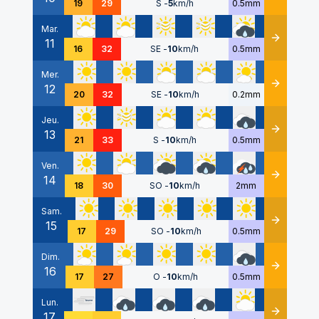
19
29
S
-
5
km/h
0.5mm
Mar.
11
Détails
16
32
SE
-
10
km/h
0.5mm
Mer.
12
Détails
20
32
SE
-
10
km/h
0.2mm
Jeu.
13
Détails
21
33
S
-
10
km/h
0.5mm
Ven.
14
Détails
18
30
SO
-
10
km/h
2mm
Sam.
15
Détails
17
29
SO
-
10
km/h
0.5mm
Dim.
16
Détails
17
27
O
-
10
km/h
0.5mm
Lun.
17
Détails