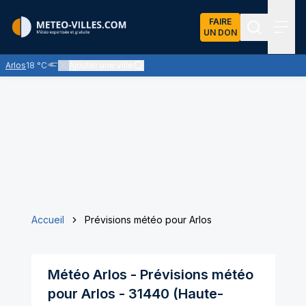
FAIRE
UN DON
Recherch
Menu
Arlos
18 °C
Ajouter une ville
Nuages bas ou brouillard - visibilité généralement réduite à moi
Accueil
Prévisions météo pour Arlos
Météo
Arlos
- Prévisions météo
pour
Arlos
-
31440
(
Haute-