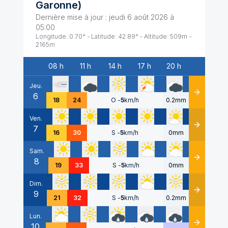
Garonne
)
Dernière mise à jour :
jeudi 6 août 2026 à
05:00
Longitude:
0.70
° - Latitude:
42.89
° - Altitude:
509
m -
2165
m
08 h
11 h
14 h
17 h
20 h
Date
Jeu.
6
Détails
18
24
O
-
5
km/h
0.2mm
Ven.
7
Détails
16
30
S
-
5
km/h
0mm
Sam.
8
Détails
19
33
S
-
5
km/h
0mm
Dim.
9
Détails
21
32
S
-
5
km/h
0.2mm
Lun.
10
Détails