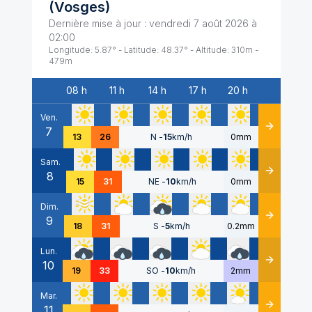
(
Vosges
)
Dernière mise à jour :
vendredi 7 août 2026 à
02:00
Longitude:
5.87
° - Latitude:
48.37
° - Altitude:
310
m -
479
m
08 h
11 h
14 h
17 h
20 h
Date
Ven.
7
Détails
13
26
N
-
15
km/h
0mm
Sam.
8
Détails
15
31
NE
-
10
km/h
0mm
Dim.
9
Détails
18
31
S
-
5
km/h
0.2mm
Lun.
10
Détails
19
33
SO
-
10
km/h
2mm
Mar.
11
Détails