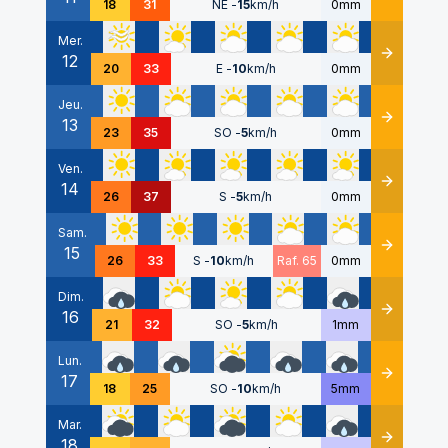
18
31
NE
-
15
km/h
0mm
Mer.
12
Détails
20
33
E
-
10
km/h
0mm
Jeu.
13
Détails
23
35
SO
-
5
km/h
0mm
Ven.
14
Détails
26
37
S
-
5
km/h
0mm
Sam.
15
Détails
26
33
S
-
10
km/h
Raf. 65
0mm
Dim.
16
Détails
21
32
SO
-
5
km/h
1mm
Lun.
17
Détails
18
25
SO
-
10
km/h
5mm
Mar.
18
Détails