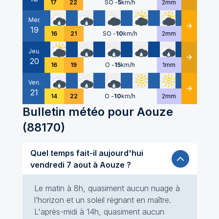
17
22
SO
-
5
km/h
2mm
Mer.
19
Détails
16
21
SO
-
10
km/h
2mm
Jeu.
20
Détails
16
19
O
-
15
km/h
1mm
Ven.
21
Détails
14
22
O
-
10
km/h
2mm
Bulletin météo pour
Aouze
(
88170
)
Quel temps fait-il aujourd'hui
vendredi 7 aout à Aouze ?
Le matin à 8h, quasiment aucun nuage à
l’horizon et un soleil régnant en maître.
L'après-midi à 14h, quasiment aucun