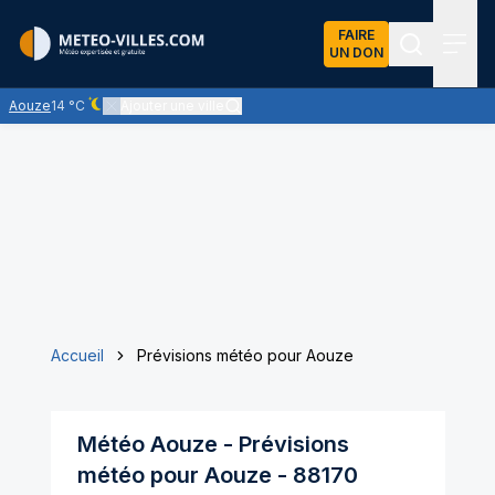
FAIRE
UN DON
Recherch
Menu
Aouze
14 °C
Ajouter une ville
Ciel dégagé - quasiment pas de nuages
Accueil
Prévisions météo pour Aouze
Météo
Aouze
- Prévisions
météo pour
Aouze
-
88170