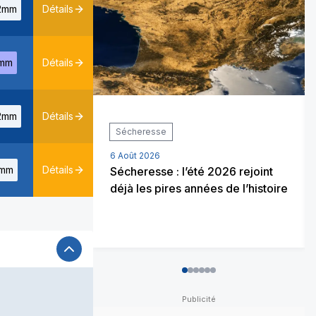
2mm
Détails
mm
Détails
2mm
Détails
Sécheresse
6 Août 2026
mm
Détails
Sécheresse : l’été 2026 rejoint
déjà les pires années de l’histoire
0
1
2
3
4
5