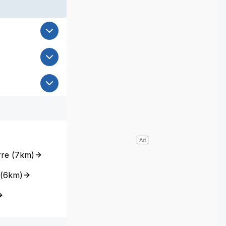
rre
(
7km
)
(
6km
)