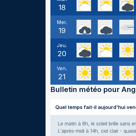
18
Mer.
19
Jeu.
20
Ven.
21
Bulletin météo pour
Ang
Le matin à 8h, le soleil brille san
L'après-midi à 14h, ciel clair - qua