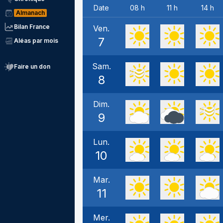
Date
08 h
11 h
14 h
Almanach
Bilan France
Ven.
7
Aléas par mois
Sam.
Faire un don
8
Dim.
9
Lun.
10
Mar.
11
Mer.