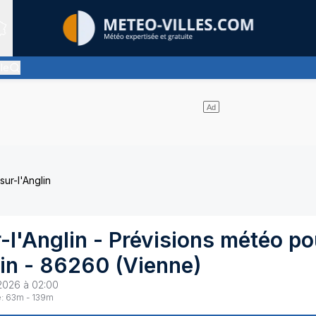
Sites expertis&eacute;s
lle
iment pas de nuages
ur-l'Anglin
-l'Anglin
- Prévisions météo po
in
-
86260
(
Vienne
)
2026 à 02:00
:
63
m -
139
m