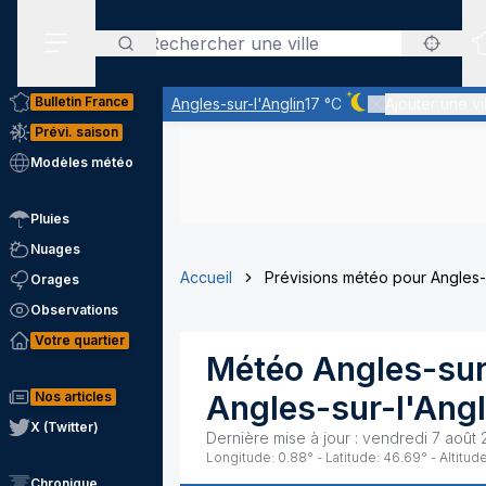
Rechercher
Menu secondaire
Bulletin France
Angles-sur-l'Anglin
17 °C
Ajouter une vi
Ciel dégagé - quas
Prévi. saison
Modèles météo
Pluies
Nuages
Accueil
Prévisions météo pour Angles-s
Orages
Observations
Votre quartier
Météo
Angles-sur
Nos articles
Angles-sur-l'Angl
X (Twitter)
Dernière mise à jour :
vendredi 7 août 
Longitude:
0.88
° - Latitude:
46.69
° - Altitude
Chronique