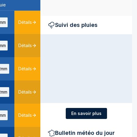
uie
mm
Détails
Suivi des pluies
mm
Détails
2mm
Détails
2mm
Détails
En savoir plus
mm
Détails
Bulletin météo du jour