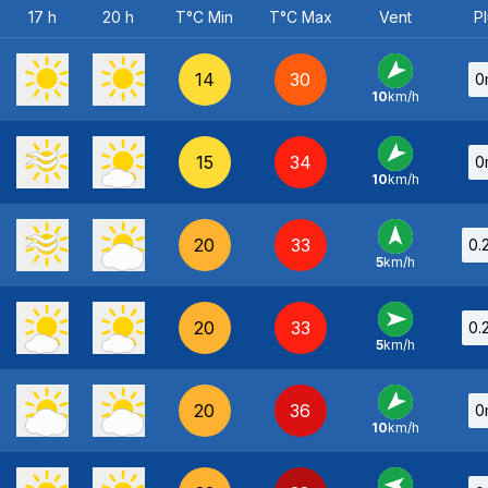
17 h
20 h
T°C Min
T°C Max
Vent
Pl
14
30
0
10
km/h
NE
-
15
34
0
10
km/h
NE
-
20
33
0.
5
km/h
S
-
20
33
0.
5
km/h
O
-
20
36
0
10
km/h
NE
-