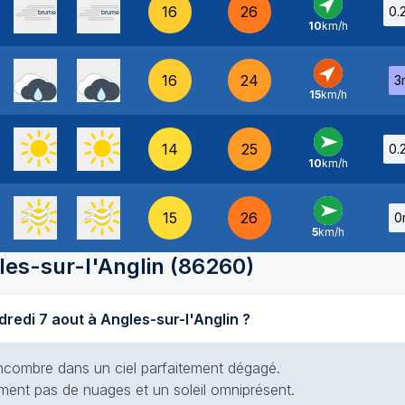
16
26
0.
10
km/h
SO
-
16
24
3
15
km/h
SO
-
14
25
0.
10
km/h
O
-
15
26
0
5
km/h
O
-
les-sur-l'Anglin
(
86260
)
Quel temps fait-il aujourd'hui vendredi 7 aout à Angles-sur-l'Anglin ?
s encombre dans un ciel parfaitement dégagé.
siment pas de nuages et un soleil omniprésent.