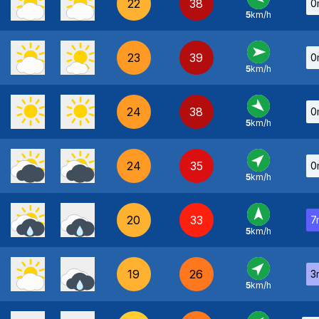
22
38
0
5
km/h
E
-
23
39
0
5
km/h
O
-
24
38
0
5
km/h
NO
-
24
35
0
5
km/h
SO
-
20
33
7
5
km/h
S
-
19
26
3
5
km/h
SO
-