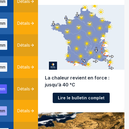
mm
Détails
mm
Détails
mm
Détails
mm
Détails
La chaleur revient en force :
jusqu’à 40 °C
mm
Détails
Lire le bulletin complet
mm
Détails