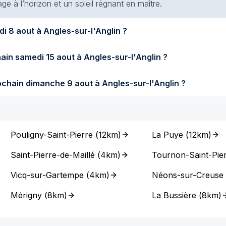
e à l’horizon et un soleil régnant en maître.
Quel temps fera-t-il demain samedi 8 aout à Angles-sur-l'Anglin ?
Quel temps fera-t-il samedi prochain samedi 15 aout à Angles-sur-l'Anglin ?
Quel temps fera-t-il dimanche prochain dimanche 9 aout à Angles-sur-l'Anglin ?
Pouligny-Saint-Pierre
(
12km
)
La Puye
(
12km
)
Saint-Pierre-de-Maillé
(
4km
)
Tournon-Saint-Pie
Vicq-sur-Gartempe
(
4km
)
Néons-sur-Creuse
Mérigny
(
8km
)
La Bussière
(
8km
)