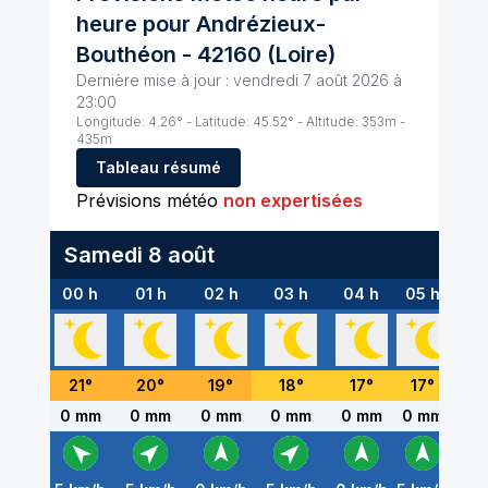
heure pour
Andrézieux-
Bouthéon
-
42160
(
Loire
)
Dernière mise à jour :
vendredi 7 août 2026 à
23:00
Longitude:
4.26
° - Latitude:
45.52
° - Altitude:
353
m -
435
m
Tableau résumé
Prévisions météo
non expertisées
Samedi 8 août
00 h
01 h
02 h
03 h
04 h
05 h
06
21
°
20
°
19
°
18
°
17
°
17
°
16
0 mm
0 mm
0 mm
0 mm
0 mm
0 mm
0 