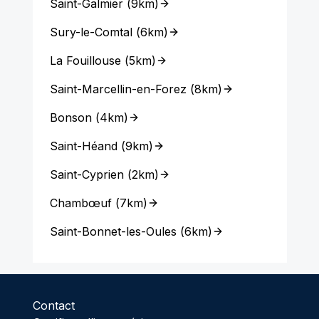
Saint-Galmier
(
9km
)
Sury-le-Comtal
(
6km
)
La Fouillouse
(
5km
)
Saint-Marcellin-en-Forez
(
8km
)
Bonson
(
4km
)
Saint-Héand
(
9km
)
Saint-Cyprien
(
2km
)
Chambœuf
(
7km
)
Saint-Bonnet-les-Oules
(
6km
)
Contact