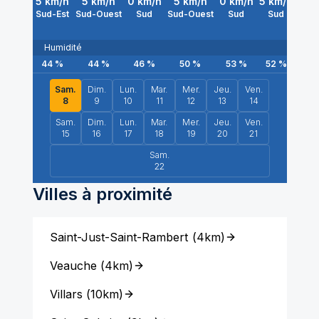
5
km/h
5
km/h
0
km/h
5
km/h
0
km/h
5
km/h
5
km
Sud-Est
Sud-Ouest
Sud
Sud-Ouest
Sud
Sud
Su
Humidité
44
%
44
%
46
%
50
%
53
%
52
%
51
Sam.
Dim.
Lun.
Mar.
Mer.
Jeu.
Ven.
8
9
10
11
12
13
14
Sam.
Dim.
Lun.
Mar.
Mer.
Jeu.
Ven.
15
16
17
18
19
20
21
Sam.
22
Villes à proximité
Saint-Just-Saint-Rambert
(
4km
)
Veauche
(
4km
)
Villars
(
10km
)