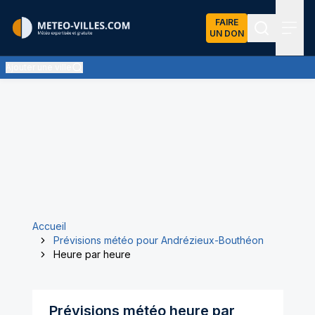
FAIRE
UN DON
Recherch
Menu
Ajouter une ville
Accueil
Prévisions météo pour Andrézieux-Bouthéon
Heure par heure
Prévisions météo heure par