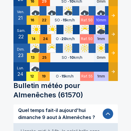
16
29
SO
-
10
km/h
0mm
Ven.
21
Détails
16
22
SO
-
15
km/h
Raf. 50
10mm
Sam.
22
Détails
14
24
O
-
20
km/h
Raf. 50
1mm
Dim.
23
Détails
13
25
SO
-
10
km/h
0mm
Lun.
24
Détails
12
19
O
-
15
km/h
Raf. 55
1mm
Bulletin météo pour
Almenêches
(
61570
)
Quel temps fait-il aujourd'hui
dimanche 9 aout à Almenêches ?