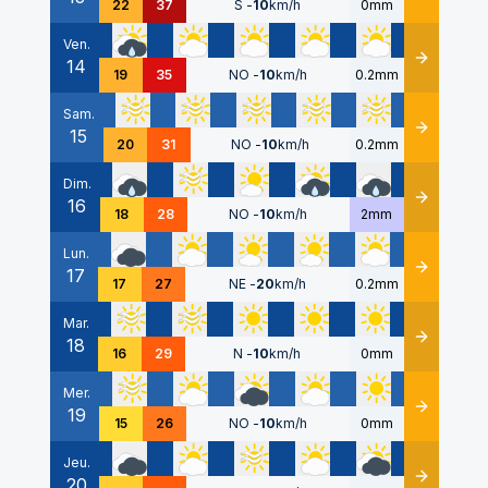
22
37
S
-
10
km/h
0mm
Ven.
14
Détails
19
35
NO
-
10
km/h
0.2mm
Sam.
15
Détails
20
31
NO
-
10
km/h
0.2mm
Dim.
16
Détails
18
28
NO
-
10
km/h
2mm
Lun.
17
Détails
17
27
NE
-
20
km/h
0.2mm
Mar.
18
Détails
16
29
N
-
10
km/h
0mm
Mer.
19
Détails
15
26
NO
-
10
km/h
0mm
Jeu.
20
Détails