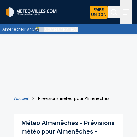
FAIRE
UN DON
Recherch
Menu
Almenêches
18 °C
Ajouter une ville
Risque de quelques averses de pluie, faibles à modéré
Accueil
Prévisions météo pour Almenêches
Météo
Almenêches
- Prévisions
météo pour
Almenêches
-