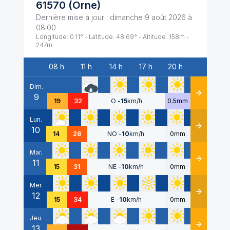
61570
(
Orne
)
Dernière mise à jour :
dimanche 9 août 2026 à
08:00
Longitude:
0.11
° - Latitude:
48.69
° - Altitude:
158
m -
247
m
08 h
11 h
14 h
17 h
20 h
Date
Dim.
9
Détails
19
32
O
-
15
km/h
0.5mm
Lun.
10
Détails
14
28
NO
-
10
km/h
0mm
Mar.
11
Détails
15
31
NE
-
10
km/h
0mm
Mer.
12
Détails
15
34
E
-
10
km/h
0mm
Jeu.
13
Détails