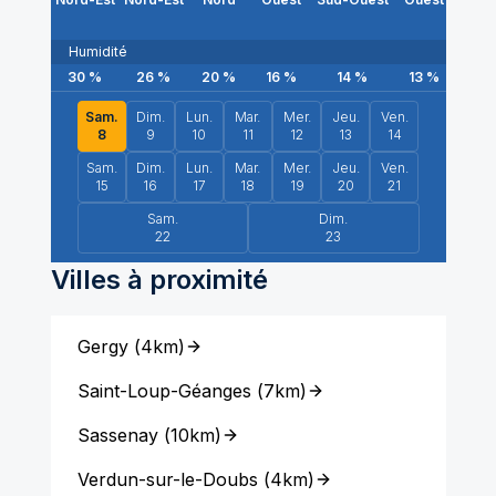
Humidité
30
%
26
%
20
%
16
%
14
%
13
%
14
Sam.
Dim.
Lun.
Mar.
Mer.
Jeu.
Ven.
8
9
10
11
12
13
14
Sam.
Dim.
Lun.
Mar.
Mer.
Jeu.
Ven.
15
16
17
18
19
20
21
Sam.
Dim.
22
23
Villes à proximité
Gergy
(
4km
)
Saint-Loup-Géanges
(
7km
)
Sassenay
(
10km
)
Verdun-sur-le-Doubs
(
4km
)