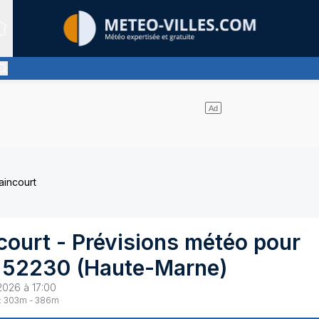
Sites expertis&eacute;s
pas de nuages et un soleil omniprésent
aincourt
court
- Prévisions météo pour
52230
(
Haute-Marne
)
2026 à 17:00
:
303
m -
386
m