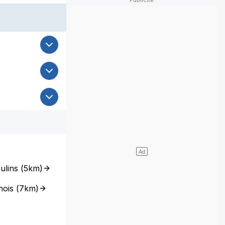
ulins
(
5km
)
nois
(
7km
)