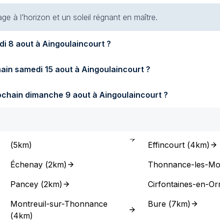
e à l’horizon et un soleil régnant en maître.
Quel temps fera-t-il demain samedi 8 aout à Aingoulaincourt ?
Quel temps fera-t-il samedi prochain samedi 15 aout à Aingoulaincourt ?
Quel temps fera-t-il dimanche prochain dimanche 9 aout à Aingoulaincourt ?
(
5km
)
Effincourt
(
4km
)
Échenay
(
2km
)
Thonnance-les-Mo
Pancey
(
2km
)
Cirfontaines-en-Or
Montreuil-sur-Thonnance
Bure
(
7km
)
(
4km
)