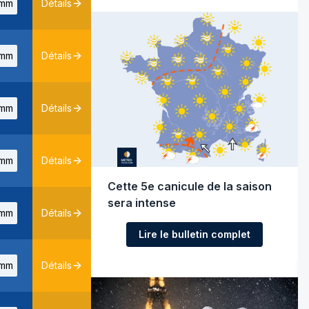
mm
Détails
mm
Détails
mm
Détails
mm
Détails
Cette 5e canicule de la saison
sera intense
mm
Détails
Lire le bulletin complet
mm
Détails