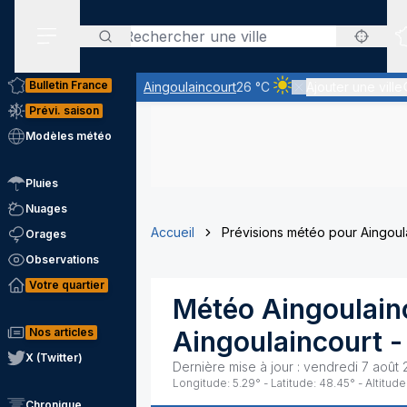
Rechercher
Menu secondaire
Bulletin France
Aingoulaincourt
26 °C
Ajouter une ville
Ciel clair - quasiment 
Prévi. saison
Modèles météo
Pluies
Nuages
Accueil
Prévisions météo pour Aingoul
Orages
Observations
Votre quartier
Météo
Aingoulain
Nos articles
Aingoulaincourt
-
X (Twitter)
Dernière mise à jour :
vendredi 7 août 
Longitude:
5.29
° - Latitude:
48.45
° - Altitude
Chronique