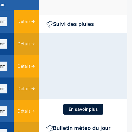
uie
mm
Détails
Suivi des pluies
mm
Détails
mm
Détails
mm
Détails
En savoir plus
mm
Détails
Bulletin météo du jour