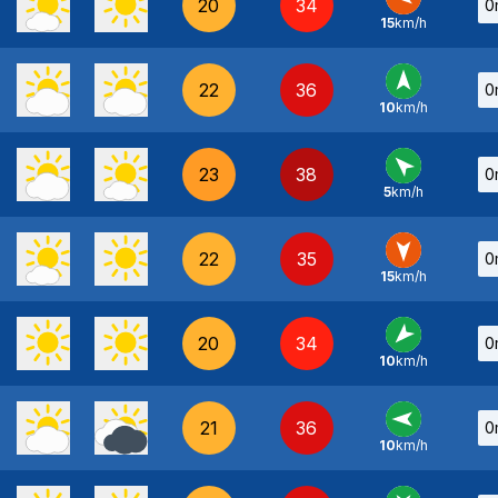
20
34
0
15
km/h
E
-
22
36
0
10
km/h
S
-
23
38
0
5
km/h
SE
-
22
35
0
15
km/h
N
-
20
34
0
10
km/h
NE
-
21
36
0
10
km/h
E
-