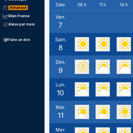
Date
08 h
11 h
14 h
Almanach
Bilan France
Ven.
7
Aléas par mois
Sam.
Faire un don
8
Dim.
9
Lun.
10
Mar.
11
Mer.