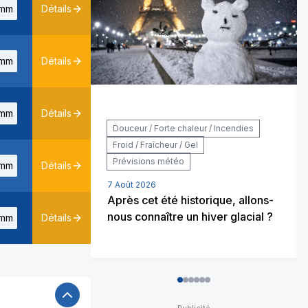
mm
Détails
mm
Détails
mm
Détails
Douceur / Forte chaleur / Incendies
Froid / Fraîcheur / Gel
Prévisions météo
mm
Détails
7 Août 2026
Après cet été historique, allons-
nous connaître un hiver glacial ?
mm
Détails
0
1
2
3
4
5