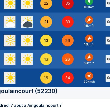
22
35
0
10
km/h
N
-
21
33
0
15
km/h
NE
-
13
26
0
15
km/h
NE
-
13
28
0
15
km/h
NE
-
16
34
0
20
km/h
E
-
goulaincourt
(
52230
)
Quel temps fait-il aujourd'hui vendredi 7 aout à Aingoulaincourt ?