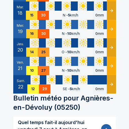
Mar.
18
Détails
15
30
N
-
5
km/h
0mm
Mer.
19
Détails
16
30
N
-
10
km/h
0mm
Jeu.
20
Détails
14
25
O
-
10
km/h
0mm
Ven.
21
Détails
10
27
N
-
10
km/h
0mm
Sam.
22
Détails
12
29
SE
-
5
km/h
0mm
Bulletin météo pour
Agnières-
en-Dévoluy
(
05250
)
Quel temps fait-il aujourd'hui