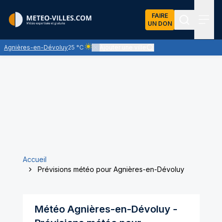
FAIRE
UN DON
Recherch
Menu
Agnières-en-Dévoluy
25 °C
Ajouter une ville
Ciel clair - quasiment pas de nuages et un sole
Accueil
Prévisions météo pour Agnières-en-Dévoluy
Météo
Agnières-en-Dévoluy
-