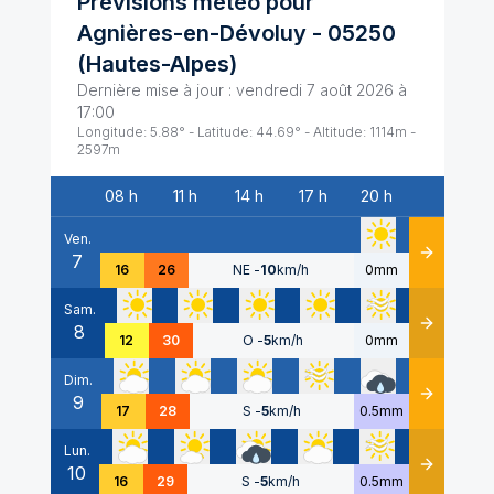
Prévisions météo pour
Agnières-en-Dévoluy
-
05250
(
Hautes-Alpes
)
Dernière mise à jour :
vendredi 7 août 2026 à
17:00
Longitude:
5.88
° - Latitude:
44.69
° - Altitude:
1114
m -
2597
m
08 h
11 h
14 h
17 h
20 h
Date
Ven.
7
Détails
16
26
NE
-
10
km/h
0mm
Sam.
8
Détails
12
30
O
-
5
km/h
0mm
Dim.
9
Détails
17
28
S
-
5
km/h
0.5mm
Lun.
10
Détails
16
29
S
-
5
km/h
0.5mm