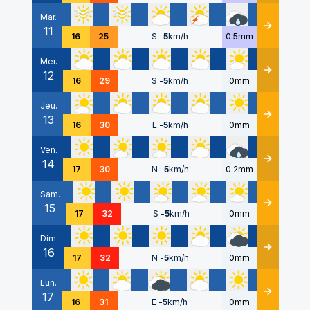
Mar.
11
Détails
16
25
S
-
5
km/h
0.5mm
Mer.
12
Détails
16
29
S
-
5
km/h
0mm
Jeu.
13
Détails
16
30
E
-
5
km/h
0mm
Ven.
14
Détails
17
30
N
-
5
km/h
0.2mm
Sam.
15
Détails
17
32
S
-
5
km/h
0mm
Dim.
16
Détails
17
32
N
-
5
km/h
0mm
Lun.
17
Détails
16
31
E
-
5
km/h
0mm