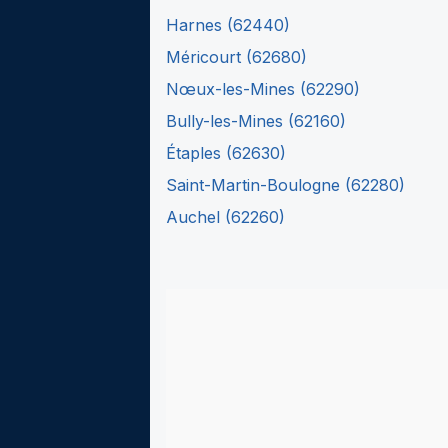
Harnes
(
62440
)
Méricourt
(
62680
)
Nœux-les-Mines
(
62290
)
Bully-les-Mines
(
62160
)
Étaples
(
62630
)
Saint-Martin-Boulogne
(
62280
)
Auchel
(
62260
)