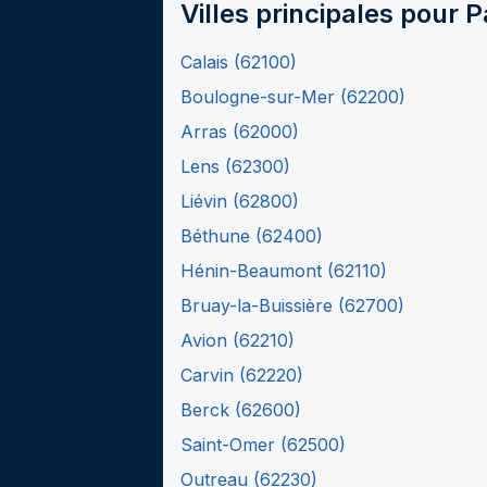
Villes principales pour
P
Calais
(
62100
)
Boulogne-sur-Mer
(
62200
)
Arras
(
62000
)
Lens
(
62300
)
Liévin
(
62800
)
Béthune
(
62400
)
Hénin-Beaumont
(
62110
)
Bruay-la-Buissière
(
62700
)
Avion
(
62210
)
Carvin
(
62220
)
Berck
(
62600
)
Saint-Omer
(
62500
)
Outreau
(
62230
)