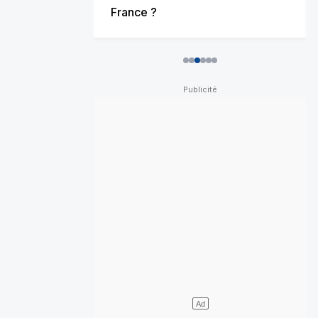
France ?
0
1
2
3
4
5