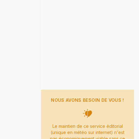
NOUS AVONS BESOIN DE VOUS !
Le maintien de ce service éditorial
(unique en météo sur internet) n'est
pas économiquement viable sans ce