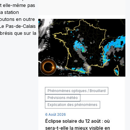
it elle-même pas
a station
joutons en outre
 Le Pas-de-Calais
brésis que sur la
 / Incendies
Phénomènes optiques / Brouillard
Prévisions météo
Explication des phénomènes
6 Août 2026
rique, allons-
Éclipse solaire du 12 août : où
iver glacial ?
sera-t-elle la mieux visible en