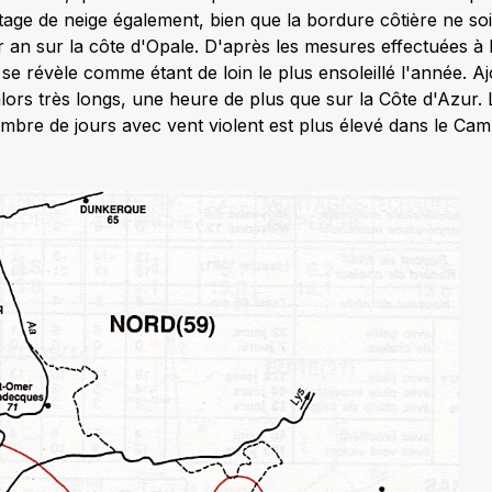
age de neige également, bien que la bordure côtière ne so
an sur la côte d'Opale. D'après les mesures effectuées à l
 se révèle comme étant de loin le plus ensoleillé l'année. A
alors très longs, une heure de plus que sur la Côte d'Azur.
mbre de jours avec vent violent est plus élevé dans le Cam
Douceur / Forte chaleur / Incendies
Douceur / Forte chaleur
Prévisions météo
Froid / Fraîcheur / Gel
Prévisions météo
7 Août 2026
40 °C la semaine prochaine :
7 Août 2026
jusqu’où la fournaise va-t-elle
Après cet été histo
remonter en France ?
nous connaître un h