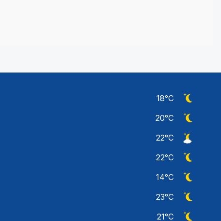
18
°C
Ciel dégag
20
°C
Ciel dégag
22
°C
Ciel peu n
22
°C
Ciel dégag
14
°C
Ciel dégag
23
°C
Ciel dégag
21
°C