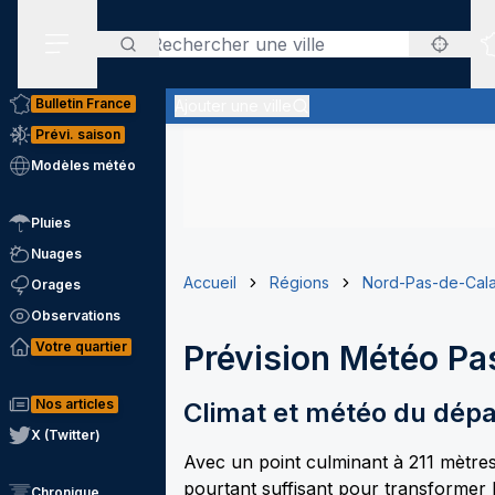
Rechercher
Menu secondaire
Bulletin France
Ajouter une ville
Prévi. saison
Modèles météo
Pluies
Nuages
Accueil
Régions
Nord-Pas-de-Cala
Orages
Observations
Votre quartier
Prévision Météo
Pa
Nos articles
Climat et météo du dép
X (Twitter)
Avec un point culminant à 211 mètres
pourtant suffisant pour transformer l
Chronique