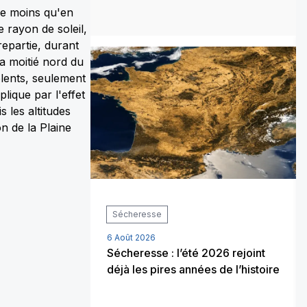
 de moins qu'en
 rayon de soleil,
repartie, durant
la moitié nord du
olents, seulement
lique par l'effet
 les altitudes
n de la Plaine
 Brouillard
Sécheresse
6 Août 2026
omènes
Sécheresse : l’été 2026 rejoint
déjà les pires années de l’histoire
2 août : où
 visible en