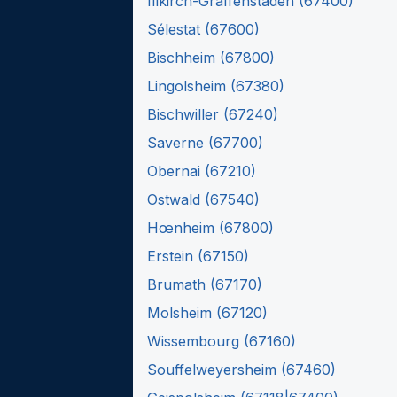
Illkirch-Graffenstaden
(
67400
)
Sélestat
(
67600
)
Bischheim
(
67800
)
Lingolsheim
(
67380
)
Bischwiller
(
67240
)
Saverne
(
67700
)
Obernai
(
67210
)
Ostwald
(
67540
)
Hœnheim
(
67800
)
Erstein
(
67150
)
Brumath
(
67170
)
Molsheim
(
67120
)
Wissembourg
(
67160
)
Souffelweyersheim
(
67460
)