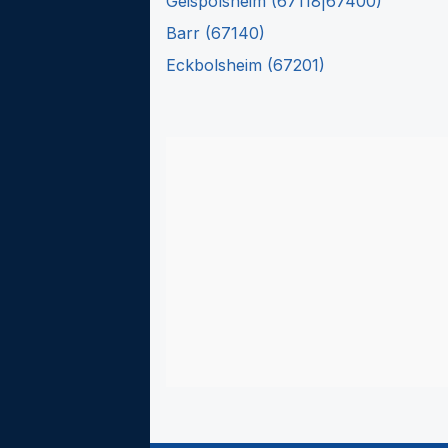
Geispolsheim
(
67118|67400
)
Barr
(
67140
)
Eckbolsheim
(
67201
)