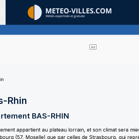
Sites expertis&eacute;s
in
s-Rhin
artement
BAS-RHIN
ment appartient au plateau lorrain, et son climat sera mie
bourg (57, Moselle) que par celles de Strasbourg, qui repré