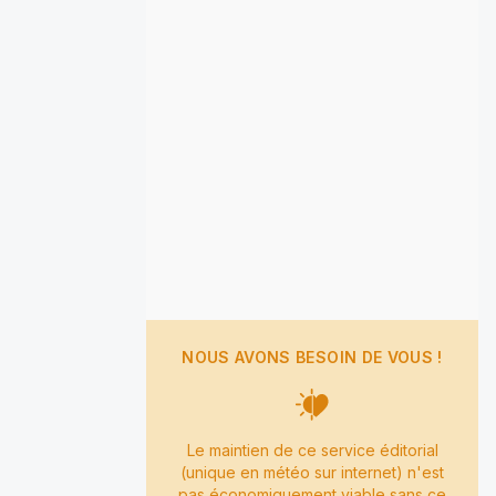
NOUS AVONS BESOIN DE VOUS !
Le maintien de ce service éditorial
(unique en météo sur internet) n'est
pas économiquement viable sans ce