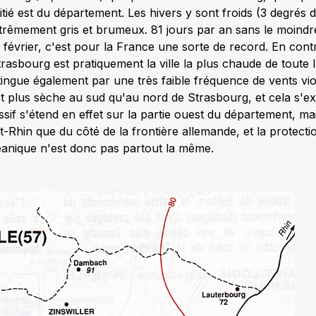
itié est du département. Les hivers y sont froids (3 degrés
xtrêmement gris et brumeux. 81 jours par an sans le moindre
 février, c'est pour la France une sorte de record. En cont
trasbourg est pratiquement la ville la plus chaude de toute 
tingue également par une très faible fréquence de vents vi
st plus sèche au sud qu'au nord de Strasbourg, et cela s'exp
if s'étend en effet sur la partie ouest du département, mais
-Rhin que du côté de la frontière allemande, et la protectio
éanique n'est donc pas partout la même.
Douceur / Forte chaleur / Incendies
Phénomènes optiques /
Froid / Fraîcheur / Gel
Prévisions météo
Prévisions météo
Explication des phén
7 Août 2026
6 Août 2026
Après cet été historique, allons-
Éclipse solaire du 1
nous connaître un hiver glacial ?
sera-t-elle la mieux