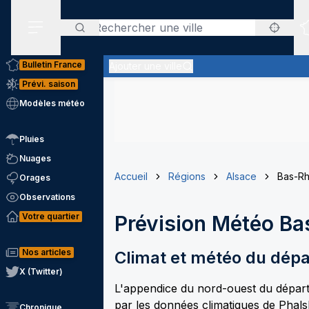
Rechercher
Menu secondaire
Bulletin France
Ajouter une ville
Prévi. saison
Modèles météo
Pluies
Nuages
Accueil
Régions
Alsace
Bas-Rh
Orages
Observations
Votre quartier
Prévision Météo
Ba
Nos articles
Climat et météo du dép
X (Twitter)
L'appendice du nord-ouest du départe
par les données climatiques de Phals
Chronique